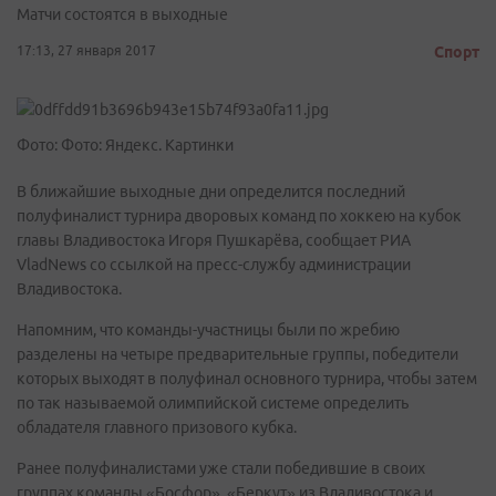
Матчи состоятся в выходные
17:13, 27 января 2017
Спорт
Фото: Фото: Яндекс. Картинки
В ближайшие выходные дни определится последний
полуфиналист турнира дворовых команд по хоккею на кубок
главы Владивостока Игоря Пушкарёва, сообщает РИА
VladNews со ссылкой на преcc-службу администрации
Владивостока.
Напомним, что команды-участницы были по жребию
разделены на четыре предварительные группы, победители
которых выходят в полуфинал основного турнира, чтобы затем
по так называемой олимпийской системе определить
обладателя главного призового кубка.
Ранее полуфиналистами уже стали победившие в своих
группах команды «Босфор», «Беркут» из Владивостока и