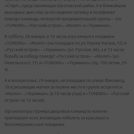
«Старт», представляющая Шкотовский район. А в ближайшие
выходные дни спор за последнюю путевку в полуфинал
поведут команды четвертой предварительной группы – это
«TUNDRA», «Русский остров», «Молот» и «Терминал».
В субботу, 28 января, в 10 часов утра начнутся поединки
«TUNDRA» - «Молот» (на площадке по ул. Героев Хасана, 12) и
«Русский остров» - «Терминал» (ул. Русская, 86), а в 13 часов
борьбу за победу поведут «Русский остров» - «Молот» (ул.
Невельского, 31) и «TUNDRA» - «Терминал» (пр. 100-летия, 29-
а).
А в воскресенье, 29 января, на площадке по улице Фанзавод,
18 в решающих матчах за первое место в группе встретятся
«Молот» - «Терминал» (в 10 часов утра) и «TUNDRA» - «Русский
остров» (в 12 часов).
Организаторы турнира дворовых команд по хоккею
приглашают всех желающих поболеть за красивые и
бескомпромиссные поединки.