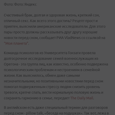
Фото: Фото: Яндекс
Счастливый брак, долгая и здоровая жизнь, крепкий сон,
отличный секс. Как всего этого достичь? Рецепт прост и
приятен, выяснили американские исследователи. Для этого
пары просто должны рассказывать друг другу хорошие
новости перед сном, сообщает РИА VladNews со ссылкой на
"Моя планета"
.
Команда психологов из Университета Гонзаги провела
долгосрочное исследование семей военнослужащих из
Орегона - эта группа лиц, как известно, особенно подвержена
психологическим проблемам и нестроениям в семейной
жизни. Как выяснилось, обмен даже самыми
незначительными, но позитивными новостями перед сном
помогал подверженным стрессу людям снизить уровень
тревоги, крепче спать, вести нормальную половую жизнь и
сохранять гармонию в семье, передает
The Daily Mail
.
В английском есть даже специальный термин для разговоров
перед сном - pillow talk, «беседа на подушках». Так вот, лежа в