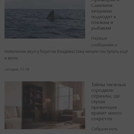
Сахалина:
хищники
подходят к
пляжам и
рыбакам
Первые
сообщения о
появлении акул у берегов Владивостока начали поступать ещё
в июне
сегодня, 12:18
Тайны таежных
городков:
сериалы, где
глухая
провинция
хранит много
секретов
Собрали пять