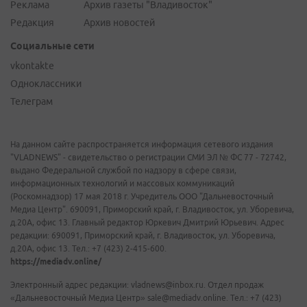
Реклама
Архив газеты "Владивосток"
Редакция
Архив новостей
Социальные сети
vkontakte
Одноклассники
Телеграм
На данном сайте распространяется информация сетевого издания
"VLADNEWS" - свидетельство о регистрации СМИ ЭЛ № ФС 77 - 72742,
выдано Федеральной службой по надзору в сфере связи,
информационных технологий и массовых коммуникаций
(Роскомнадзор) 17 мая 2018 г. Учредитель ООО "Дальневосточный
Медиа Центр". 690091, Приморский край, г. Владивосток, ул. Уборевича,
д.20А, офис 13. Главный редактор Юркевич Дмитрий Юрьевич. Адрес
редакции: 690091, Приморский край, г. Владивосток, ул. Уборевича,
д.20А, офис 13. Тел.: +7 (423) 2-415-600.
https://mediadv.online/
Электронный адрес редакции: vladnews@inbox.ru. Отдел продаж
«Дальневосточный Медиа Центр» sale@mediadv.online. Тел.: +7 (423)