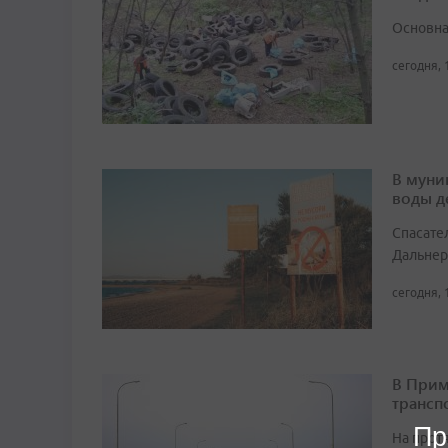
Основна
сегодня, 
В муни
воды д
Спасате
Дальнер
сегодня, 
В Прим
трансп
Пр
На прот