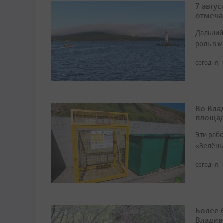
7 авгу
отмеча
Дальний
роль в м
сегодня, 
Во Вла
площа
Эти раб
«Зелёны
сегодня, 
Более 
Владив