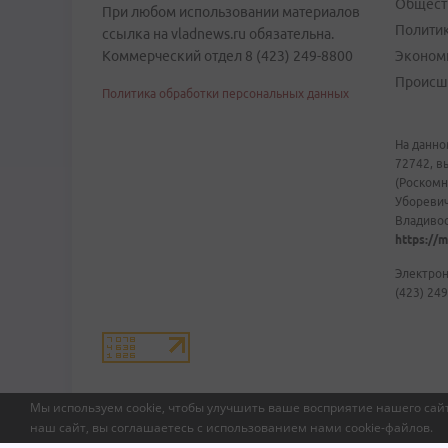
Общест
При любом использовании материалов
Полити
ссылка на vladnews.ru обязательна.
Коммерческий отдел 8 (423) 249-8800
Эконом
Происш
Политика обработки персональных данных
На данно
72742, в
(Роскомн
Уборевич
Владивост
https://m
Электрон
(423) 249
Мы используем cookie, чтобы улучшить ваше восприятие нашего сайт
наш сайт, вы соглашаетесь с использованием нами
cookie-файлов
.