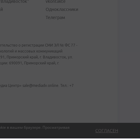
"Владивосток"
vkontakte
ей
Одноклассники
Телеграм
тельство о регистрации СМИ ЭЛ № ФС 77 -
хнологий и массовых коммуникаций
1, Приморский край, г. Владивосток, ул.
ии: 690091, Приморский край, г.
иа Центр» sale@mediadv.online. Тел.: +7
kie в вашем браузере.
Просматривая
СОГЛАСЕН