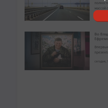
полност
массой 
сегодня, 
Во Вла
Ефремо
Впервые
презент
сегодня, 