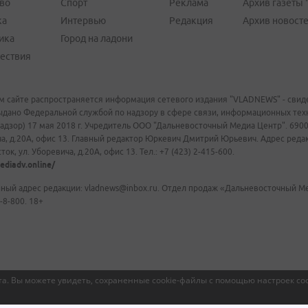
во
Спорт
Реклама
Архив газеты 
ка
Интервью
Редакция
Архив новост
ика
Город на ладони
ествия
м сайте распространяется информация сетевого издания "VLADNEWS" - свиде
ыдано Федеральной службой по надзору в сфере связи, информационных те
адзор) 17 мая 2018 г. Учредитель ООО "Дальневосточный Медиа Центр". 69009
а, д.20А, офис 13. Главный редактор Юркевич Дмитрий Юрьевич. Адрес редакц
ок, ул. Уборевича, д.20А, офис 13. Тел.: +7 (423) 2-415-600.
ediadv.online/
ный адрес редакции: vladnews@inbox.ru. Отдел продаж «Дальневосточный Мед
-8-800. 18+
а. Вы можете увидеть, сохраненные cookie-файлы с помощью настроек coo