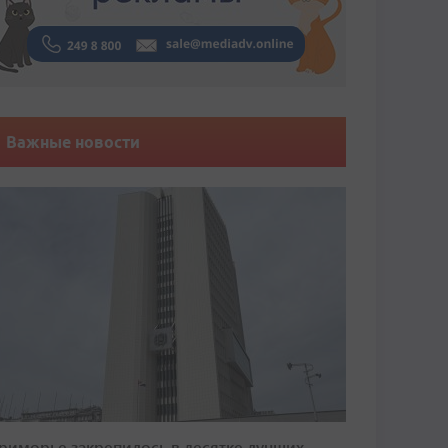
Важные новости
риморье закрепилось в десятке лучших