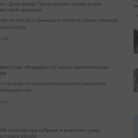
ста – День маяка: Приморские стражи моря
и
ют свой праздник
17
 Восток России, и Приморье в частности, играют ключевую
орских путях
13:46
дивостоке оборудуют 22 новые контейнерные
дки
оты проведут по заказу муниципального учреждения
й Владивосток»
14:21
600 тонн мусора собрали и вывезли с улиц
остока в июлей