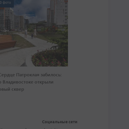
0 фото
Сердце Патрокла» забилось:
о Владивостоке открыли
овый сквер
Социальные сети