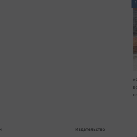
2
«
в
н
и
Издательство