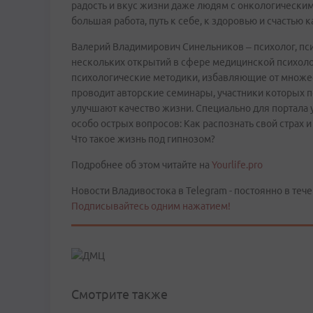
радость и вкус жизни даже людям с онкологическими
большая работа, путь к себе, к здоровью и счастью 
Валерий Владимирович Синельников – психолог, псих
нескольких открытий в сфере медицинской психол
психологические методики, избавляющие от множест
проводит авторские семинары, участники которых п
улучшают качество жизни. Специально для портала y
особо острых вопросов: Как распознать свой страх и
Что такое жизнь под гипнозом?
Подробнее об этом читайте на
Yourlife.pro
Новости Владивостока в Telegram - постоянно в тече
Подписывайтесь одним нажатием!
Смотрите также