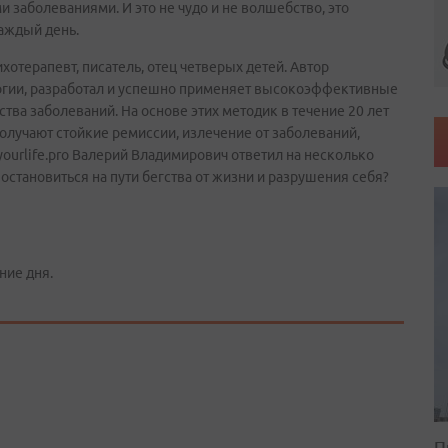
 заболеваниями. И это не чудо и не волшебство, это
каждый день.
отерапевт, писатель, отец четверых детей. Автор
огии, разработал и успешно применяет высокоэффективные
ва заболеваний. На основе этих методик в течение 20 лет
олучают стойкие ремиссии, излечение от заболеваний,
ourlife.pro Валерий Владимирович ответил на несколько
 остановиться на пути бегства от жизни и разрушения себя?
ние дня.
П