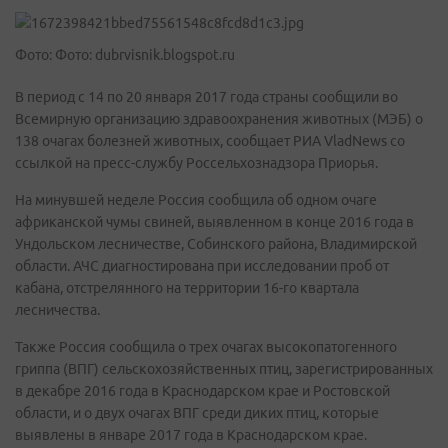
Фото: Фото: dubrvisnik.blogspot.ru
В период с 14 по 20 января 2017 года страны сообщили во
Всемирную организацию здравоохранения животных (МЭБ) о
138 очагах болезней животных, сообщает РИА VladNews со
ссылкой на пресс-службу Россельхознадзора Приорья.
На минувшей неделе Россия сообщила об одном очаге
африканской чумы свиней, выявленном в конце 2016 года в
Ундольском лесничестве, Собинского района, Владимирской
области. АЧС диагностирована при исследовании проб от
кабана, отстрелянного на территории 16-го квартала
лесничества.
Также Россия сообщила о трех очагах высокопатогенного
гриппа (ВПГ) сельскохозяйственных птиц, зарегистрированных
в декабре 2016 года в Краснодарском крае и Ростовской
области, и о двух очагах ВПГ среди диких птиц, которые
выявлены в январе 2017 года в Краснодарском крае.