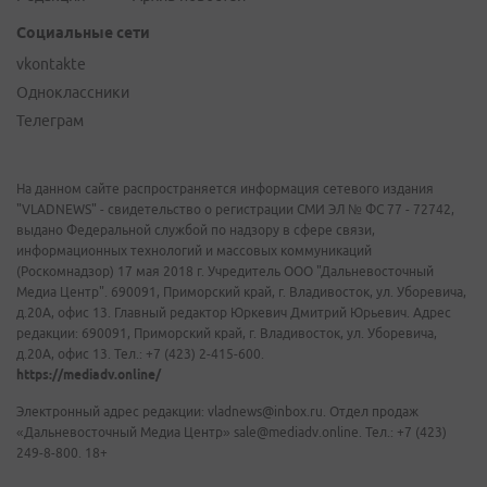
Социальные сети
vkontakte
Одноклассники
Телеграм
На данном сайте распространяется информация сетевого издания
"VLADNEWS" - свидетельство о регистрации СМИ ЭЛ № ФС 77 - 72742,
выдано Федеральной службой по надзору в сфере связи,
информационных технологий и массовых коммуникаций
(Роскомнадзор) 17 мая 2018 г. Учредитель ООО "Дальневосточный
Медиа Центр". 690091, Приморский край, г. Владивосток, ул. Уборевича,
д.20А, офис 13. Главный редактор Юркевич Дмитрий Юрьевич. Адрес
редакции: 690091, Приморский край, г. Владивосток, ул. Уборевича,
д.20А, офис 13. Тел.: +7 (423) 2-415-600.
https://mediadv.online/
Электронный адрес редакции: vladnews@inbox.ru. Отдел продаж
«Дальневосточный Медиа Центр» sale@mediadv.online. Тел.: +7 (423)
249-8-800. 18+