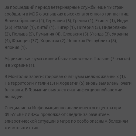
За прошедший период ветеринарные службы еще 19 стран
сообщили в МЭБ о вспышках высокопатогенного гриппа птиц:
Великобритания (4), Германия (6), Греция (1), Египет (1), Индия
(25), Италия (1), Китай (1), Нигер (1), Нигерия (3), Нидерланды
(2), Польша (5), Румыния (4), Словакия (5), Уганда (3), Украина
(4), Франция (37), Хорватия (2), Чешская Республика (8),
Япония (1).
Африканская чума свиней была выявлена в Польше (7 очагов)
и в Украине (1).
В Монголии зарегистрирован очаг чумы мелких жвачных (1).
На территории Италии (3) и Хорватии (5) вновь выявлены очаги
блютанга. В Германии выявлен очаг инфекционной анемии
лошадей.
Специалисты Информационно-аналитического центра при
ФГБУ «ВНИИЗЖ» продолжают следить за развитием
эпизоотической ситуации в мире по особо опасным болезням
животных и птиц.