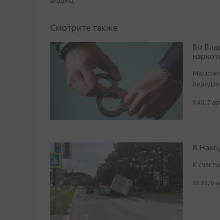
Смотрите также
Во Вла
наркот
Малолет
передан
9:48, 7 а
В Нахо
К счасть
12:12, 6 