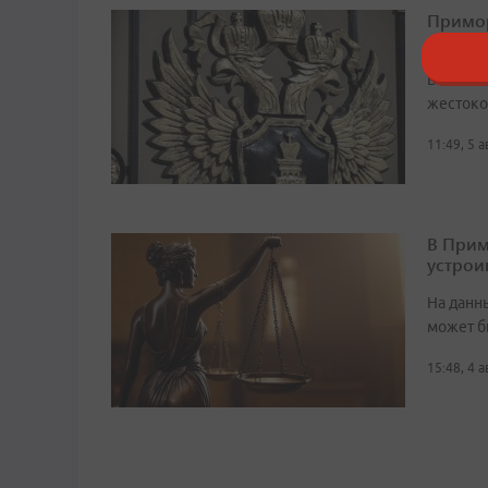
Примор
назначе
В 2016 г
жестоко
11:49, 5 
В Прим
устрои
На данн
может б
15:48, 4 