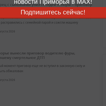
новости Приморья в MAX!
ец с сыновьями убил соседей топорм – приговор
н спустя 10 лет
Подпишитесь сейчас!
оду отец и два сына устроили засаду из‑за спора о проезде,
 расправились с семейной парой и сожгли машину
августа 2026
орье вынесли приговор водителю фуры,
вшему смертельное ДТП
ый момент приговор еще не вступил в законную силу и
ыть обжалован
августа 2026