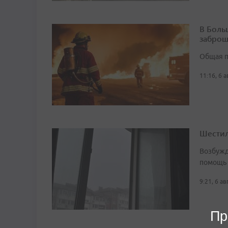
В Боль
заброш
Общая п
11:16, 6 
Шестил
Возбужд
помощь
9:21, 6 а
Пр