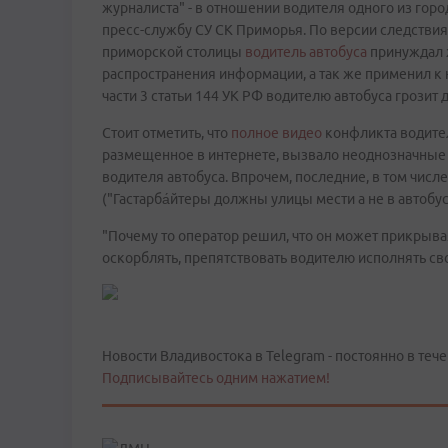
журналиста" - в отношении водителя одного из гор
пресс-службу СУ СК Приморья. По версии следствия
приморской столицы
водитель автобуса
принуждал ж
распространения информации, а так же применил к 
части 3 статьи 144 УК РФ водителю автобуса грозит д
Стоит отметить, что
полное видео
конфликта водител
размещенное в интернете, вызвало неоднозначные р
водителя автобуса. Впрочем, последние, в том числ
("Гастарба́йтеры должны улицы мести а не в автобуса
"Почему то оператор решил, что он может прикрывая
оскорблять, препятствовать водителю исполнять св
Новости Владивостока в Telegram - постоянно в тече
Подписывайтесь одним нажатием!