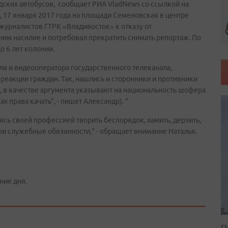
одских автобусов, сообщает РИА VladNews со ссылкой на
, 17 января 2017 года на площади Семеновская в центре
урналистов ГТРК «Владивосток» к отказу от
ним насилие и потребовал прекратить снимать репортаж. По
о 6 лет колонии.
я и видеооператора государственного телеканала,
еакции граждан. Так, нашлись и сторонники и противники
е, в качестве аргумента указывают на национальность шофера
х права качать", - пишет Александр). "
сь своей профессией творить беспорядок, хамить, дерзить,
ои служебные обязанности," - обращает внимание Наталья.
ние дня.
П