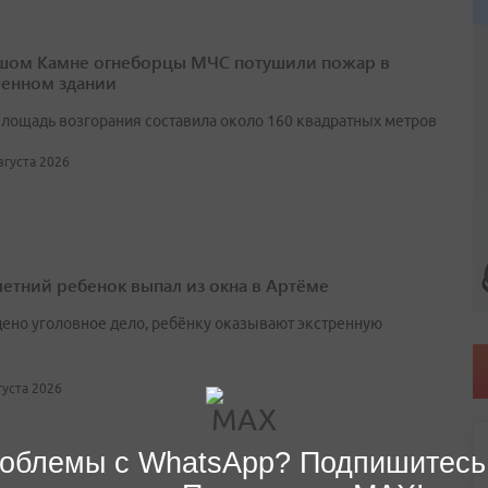
шом Камне огнеборцы МЧС потушили пожар в
енном здании
лощадь возгорания составила около 160 квадратных метров
августа 2026
етний ребенок выпал из окна в Артёме
ено уголовное дело, ребёнку оказывают экстренную
вгуста 2026
облемы с WhatsApp? Подпишитесь