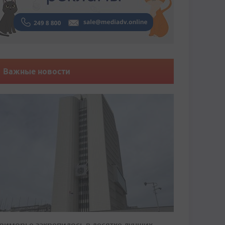
Важные новости
риморье закрепилось в десятке лучших