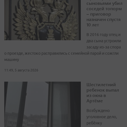
сыновьями убил
соседей топорм
– приговор
назначен спустя
10 лет
В 2016 году отец и
два сына устроили
засаду из‑за спора
о проезде, жестоко расправились с семейной парой и сожгли
машину
11:49, 5 августа 2026
Шестилетний
ребенок выпал
из окна в
Артёме
Возбуждено
уголовное дело,
ребёнку