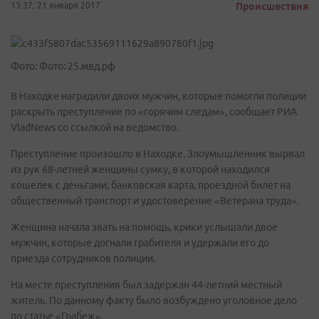
13:37, 21 января 2017
Происшествия
Фото: Фото: 25.мвд.рф
В Находке наградили двоих мужчин, которые помогли полиции
раскрыть преступление по «горячим следам», сообщает РИА
VladNews со ссылкой на ведомство.
Преступление произошло в Находке. Злоумышленник вырвал
из рук 68-летней женщины сумку, в которой находился
кошелек с деньгами, банковская карта, проездной билет на
общественный транспорт и удостоверение «Ветерана труда».
Женщина начала звать на помощь, крики услышали двое
мужчин, которые догнали грабителя и удержали его до
приезда сотрудников полиции.
На месте преступления был задержан 44-летний местный
житель. По данному факту было возбуждено уголовное дело
по статье «Грабеж».