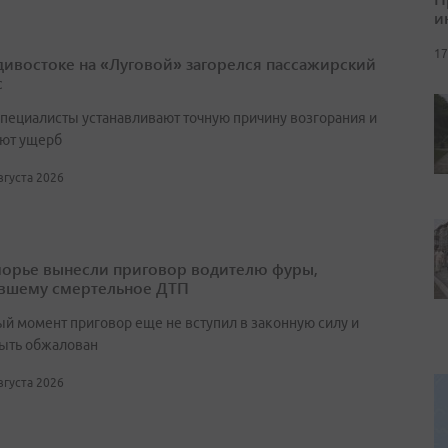
и
17
дивостоке на «Луговой» загорелся пассажирский
с
специалисты устанавливают точную причину возгорания и
ют ущерб
августа 2026
орье вынесли приговор водителю фуры,
вшему смертельное ДТП
ый момент приговор еще не вступил в законную силу и
ыть обжалован
августа 2026