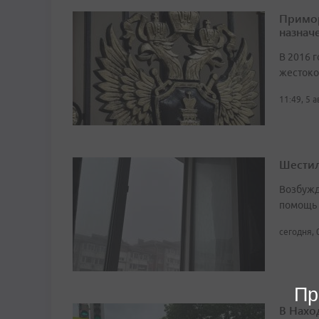
Примор
назначе
В 2016 г
жестоко
11:49, 5 
Шестил
Возбужд
помощь
сегодня, 
Пр
В Нахо