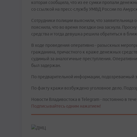
которая сообщила, что из ее сумки пропали денежн
со ссылкой на пресс-службу УМВД России по Амурск
Сотрудники полиции выяснили, что заявительница о
пояснила, что во время поездки она заснула. Просн
средства и тогда девушка решила обратиться в бли
В ходе проведения оперативно - разыскных меропр
гражданина, причастного к краже денежных средств.
судимый за аналогичные преступления. Оперативни
был задержан.
По предварительной информации, подозреваемый зам
По факту кражи возбуждено уголовное дело. Подо
Новости Владивостока в Telegram - постоянно в тече
Подписывайтесь одним нажатием!