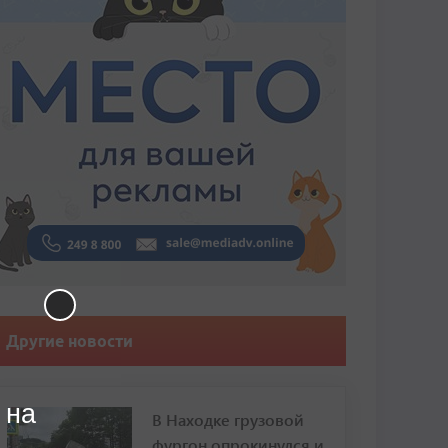
Другие новости
 на
В Находке грузовой
фургон опрокинулся и