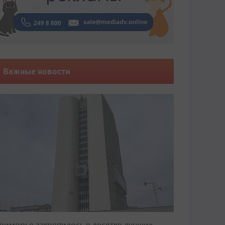
Важные новости
риморье закрепилось в десятке лучших