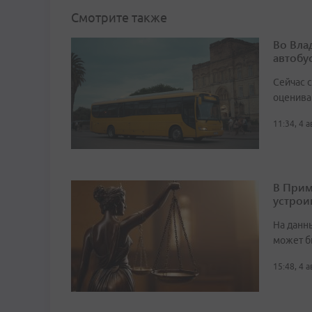
Смотрите также
Во Вла
автобу
Сейчас 
оценива
11:34, 4 
В Прим
устрои
На данн
может б
15:48, 4 