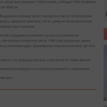
ые средства в размере 11000 юаней, сообщает РИА VladNews
ой области.
бнаружила пропажу денег, находясь в такси. Потерпевшая
увшись, девушка заметила, что из сумки исчезли денежные
жайший отдел полиции.
иятий сотрудники уголовного розыска установили
 Им оказался водитель такси, 1980 года рождения, ранее
ки установили адрес проживания злоумышленника, где он и
етил, что девушка заснула, и достал из её сумки деньги.
зреваемый водворен в изолятор временного содержания.
ние дня.
П