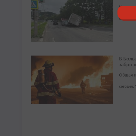
К счасть
сегодня, 
В Боль
заброш
Общая п
сегодня, 