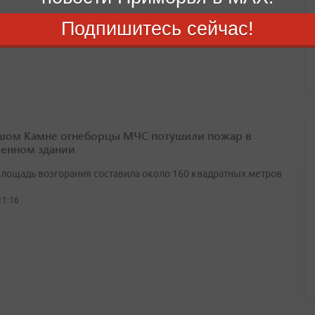
ю, пострадавших нет
Подпишитесь сейчас!
12:12
шом Камне огнеборцы МЧС потушили пожар в
енном здании
лощадь возгорания составила около 160 квадратных метров
11:16