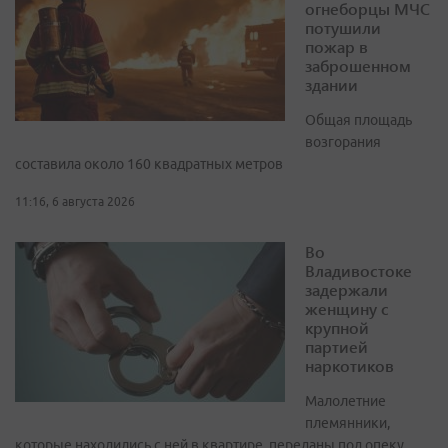
огнеборцы МЧС
потушили
пожар в
заброшенном
здании
Общая площадь
возгорания
составила около 160 квадратных метров
11:16, 6 августа 2026
Во
Владивостоке
задержали
женщину с
крупной
партией
наркотиков
Малолетние
племянники,
которые находились с ней в квартире, переданы под опеку