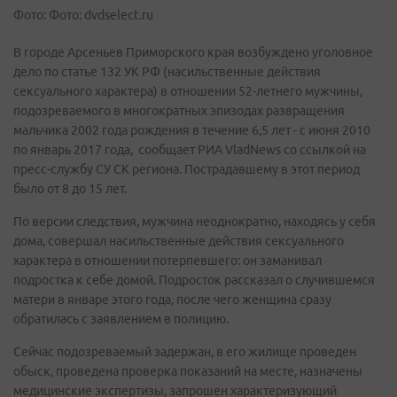
Фото: Фото: dvdselect.ru
В городе Арсеньев Приморского края возбуждено уголовное
дело по статье 132 УК РФ (насильственные действия
сексуального характера) в отношении 52-летнего мужчины,
подозреваемого в многократных эпизодах развращения
мальчика 2002 года рождения в течение 6,5 лет - с июня 2010
по январь 2017 года, сообщает РИА VladNews со ссылкой на
пресс-службу СУ СК региона. Пострадавшему в этот период
было от 8 до 15 лет.
По версии следствия, мужчина неоднократно, находясь у себя
дома, совершал насильственные действия сексуального
характера в отношении потерпевшего: он заманивал
подростка к себе домой. Подросток рассказал о случившемся
матери в январе этого года, после чего женщина сразу
обратилась с заявлением в полицию.
Сейчас подозреваемый задержан, в его жилище проведен
обыск, проведена проверка показаний на месте, назначены
медицинские экспертизы, запрошен характеризующий