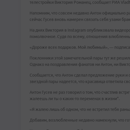
телестройки Виктория Романец, сообщает РИА Vlad
Напомним, что совсем недавно Антон официально р
сейчас Гусев вновь намерен связать себя узами брак
На днях Виктория в Instagram опубликовала видеор
помолвочное. Судя по всему, отношения влюбленны
«Дороже всех подарков. Мой любимый», — подписа
Поклонники этой замечательной пары тут же решили,
Однако на поздравления фанатов ни Антон, ни Викто
Сообщается, что Антон сделал предложение руки и
звездной пары надеется, что красавица ответила св
Антон Гусев не раз говорил о том, что счастлив вст
жалеешь ли ты о каких-то переменах в жизни".
«Я жалею лишь об одном, что не встретил тебя рань
Добавим, возлюбленные недавно намекнули, что го