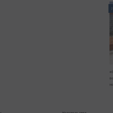
2
«
в
н