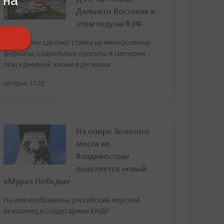
 на
Дальнего Востока» в
этом году на ВЭФ
Павильоны сделают ставку на иммерсивные
форматы, социальные проекты и сценарии
повседневной жизни в регионах
сегодня, 11:22
На опоре Золотого
моста во
Владивостоке
появляется новый
«Мурал Победы»
На нем изображены российский морской
пехотинец и солдат армии КНДР