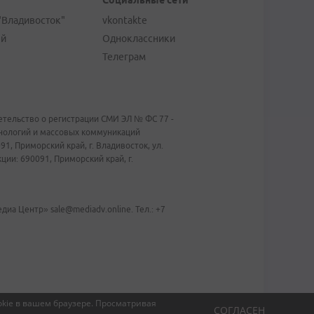
Социальные сети
"Владивосток"
vkontakte
ей
Одноклассники
Телеграм
тельство о регистрации СМИ ЭЛ № ФС 77 -
хнологий и массовых коммуникаций
1, Приморский край, г. Владивосток, ул.
ии: 690091, Приморский край, г.
иа Центр» sale@mediadv.online. Тел.: +7
kie в вашем браузере.
Просматривая
СОГЛАСЕН