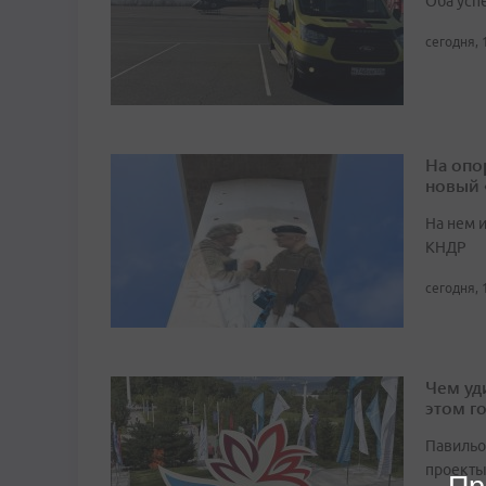
Оба усп
сегодня, 
На опо
новый
На нем 
КНДР
сегодня, 
Чем уд
этом г
Павильо
проекты