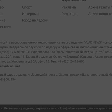
и
Издательство
во
Спорт
Реклама
Архив газеты 
ка
Интервью
Редакция
Архив новост
ика
Город на ладони
ествия
м сайте распространяется информация сетевого издания "VLADNEWS" - свиде
ыдано Федеральной службой по надзору в сфере связи, информационных те
адзор) 17 мая 2018 г. Учредитель ООО "Дальневосточный Медиа Центр". 69009
а, д.20А, офис 13. Главный редактор Юркевич Дмитрий Юрьевич. Адрес редакц
ок, ул. Уборевича, д.20А, офис 13. Тел.: +7 (423) 2-415-600.
ediadv.online/
ный адрес редакции: vladnews@inbox.ru. Отдел продаж «Дальневосточный Мед
-8-800. 18+
а. Вы можете увидеть, сохраненные cookie-файлы с помощью настроек coo