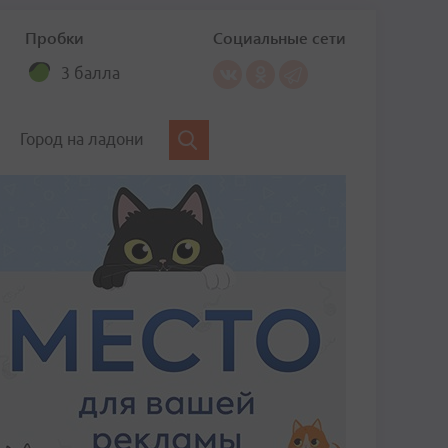
Пробки
Социальные сети
3 балла
Город на ладони