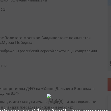
ешно пролечены и выписаны
10:21
ре Золотого моста во Владивостоке появляется
 «Мурал Победы»
изображены российский морской пехотинец и солдат армии
11:12
ивят регионы ДФО на «Улице Дальнего Востока» в
оду на ВЭФ
ны сделают ставку на иммерсивные форматы, социальные
 и сценарии повседневной жизни в регионах