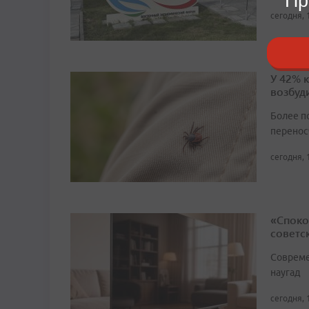
Пр
сегодня, 
У 42% 
возбуд
Более п
перенос
сегодня, 
«Споко
советс
Совреме
наугад
сегодня, 