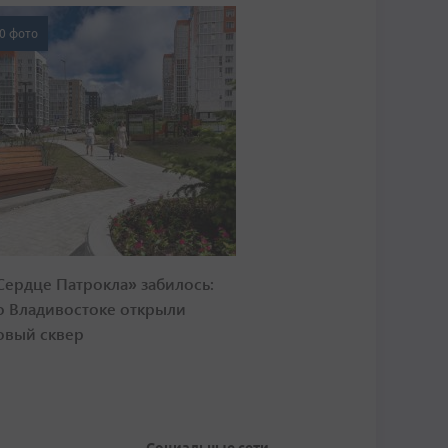
0 фото
Сердце Патрокла» забилось:
о Владивостоке открыли
овый сквер