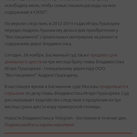
освободить меня, чтобы семья снизила расходы на мое
содержание в СИЗО".
По версии следствия, в 2012-2014 годах Игорь Пушкарев
передал Андрею Лушникову деньги для приобретения у
"Востокцемента" строительных материалов на ремонт и
содержание дорог Владивостока.
Сегодня. 28 ноября, Басманный суд также
продлил срок
домашнего ареста
на три месяца брату главы Владивостока
Игоря Пушкарева - генеральному директору ООО
"Востокцемент" Андрею Пушкареву.
В настоящее время в Басманном суде Москвы
продолжается
слушание
по делу главы Владивостока Игоря Пушкарева. Суд
рассматривает ходатайство следствия о продлении на три
месяца срока ареста мэру приморской столицы.
Новости Владивостока в Telegram - постоянно в течение дня.
Подписывайтесь одним нажатием!