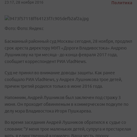
23:17, 28 ноября 2016
Политика
Фото: Фото: Яндекс
Басманный районный суд Москвы сегодня, 28 ноября, продлил
срок ареста директору МУП «Дороги Владивостока» Андрею
Лушникову на три месяца - до конца февраля 2017 года,
сообщает корреспондент РИА VladNews.
Суд не принял во внимание доводы защиты. Как ранее
сообщало РИА VladNews, у Андрея Лушникова трое детей,
причем третий родился только в июне 2016 года.
Напомним, Андрей Лушников был заключен под стражу 3
июня. Он проходит обвиняемым в коммерческом подкупе по
делу мэра Владивостока Игоря Пушкарева.
Во время заседания Андрей Лушников обратился к судье со
словами: "У меня трое маленьких детей, супруга и престарелая
мать, я единственный кормилец. Ваша честь, прошу