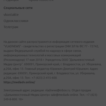
Социальные сети
vkontakte
Одноклассники
Телеграм
На данном сайте распространяется информация сетевого издания
"VLADNEWS" - свидетельство о регистрации СМИ ЭЛ № ФС 77 - 72742,
выдано Федеральной службой по надзору в сфере связи,
информационных технологий и массовых коммуникаций
(Роскомнадзор) 17 мая 2018 г. Учредитель ООО "Дальневосточный
Медиа Центр". 690091, Приморский край, г. Владивосток, ул. Уборевича,
д.20А, офис 13. Главный редактор Юркевич Дмитрий Юрьевич. Адрес
редакции: 690091, Приморский край, г. Владивосток, ул. Уборевича,
д.20А, офис 13. Тел.: +7 (423) 2-415-600.
https://mediadv.online/
Электронный адрес редакции: vladnews@inbox.ru. Отдел продаж
«Дальневосточный Медиа Центр» sale@mediadv.online. Тел.: +7 (423)
249-8-800. 18+