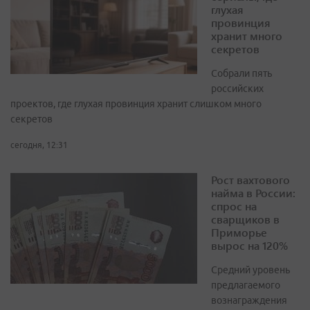
глухая
провинция
хранит много
секретов
Собрали пять
российских
проектов, где глухая провинция хранит слишком много
секретов
сегодня, 12:31
Рост вахтового
найма в России:
спрос на
сварщиков в
Приморье
вырос на 120%
Средний уровень
предлагаемого
вознаграждения