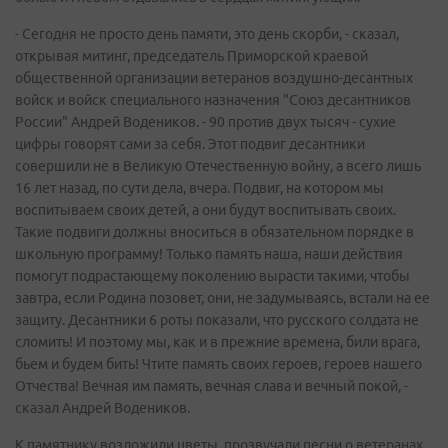
- Сегодня не просто день памяти, это день скорби, - сказал,
открывая митинг, председатель Приморской краевой
общественной организации ветеранов воздушно-десантных
войск и войск специального назначения "Союз десантников
России" Андрей Водеников. - 90 против двух тысяч - сухие
цифры говорят сами за себя. Этот подвиг десантники
совершили не в Великую Отечественную войну, а всего лишь
16 лет назад, по сути дела, вчера. Подвиг, на котором мы
воспитываем своих детей, а они будут воспитывать своих.
Такие подвиги должны вноситься в обязательном порядке в
школьную программу! Только память наша, наши действия
помогут подрастающему поколению вырасти такими, чтобы
завтра, если Родина позовет, они, не задумываясь, встали на ее
защиту. Десантники 6 роты показали, что русского солдата не
сломить! И поэтому мы, как и в прежние времена, били врага,
бьем и будем бить! Чтите память своих героев, героев нашего
Отчества! Вечная им память, вечная слава и вечный покой, -
сказал Андрей Водеников.
К памятнику возложили цветы, прозвучали песни о ветеранах