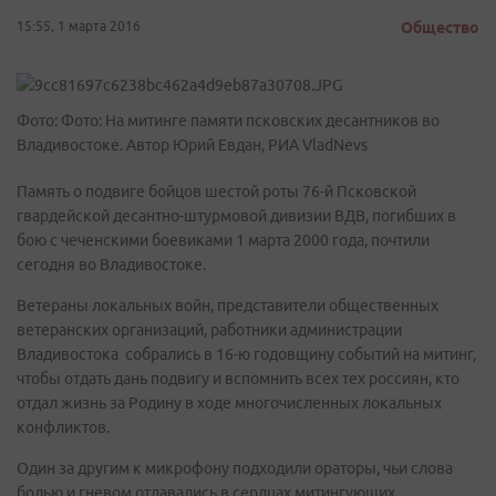
15:55, 1 марта 2016
Общество
Фото: Фото: На митинге памяти псковских десантников во
Владивостоке. Автор Юрий Евдан, РИА VladNevs
Память о подвиге бойцов шестой роты 76-й Псковской
гвардейской десантно-штурмовой дивизии ВДВ, погибших в
бою с чеченскими боевиками 1 марта 2000 года, почтили
сегодня во Владивостоке.
Ветераны локальных войн, представители общественных
ветеранских организаций, работники администрации
Владивостока собрались в 16-ю годовщину событий на митинг,
чтобы отдать дань подвигу и вспомнить всех тех россиян, кто
отдал жизнь за Родину в ходе многочисленных локальных
конфликтов.
Один за другим к микрофону подходили ораторы, чьи слова
болью и гневом отдавались в сердцах митингующих.