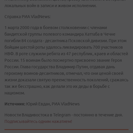
локальных войн в записи и живом исполнении.
Справка РИА VladNews:
1 марта 2000 года в боевом столкновении с членами
бандитской группы полевого командира Хаттаба в Чечне
погибли 84 солдата - десантника Псковской дивизии. При этом
бойцам шестой роты удалось ликвидировать 700 участников
НВФ. В роте служили ребята из 47 республик, краев и областей
России. 15 воинам было посмертно присвоено звание Героя
России. Глава государства Владимир Путин, отдавая дань
героизму воинов-десантников, отмечал, что они ценой своей
жизни доказали святую преемственность поколений, сражаясь
так же бесстрашно, как делали это их деды в борьбе с
нацизмом.
Источник:
Юрий Евдан, РИА VladNews
Новости Владивостока в Telegram - постоянно в течение дня.
Подписывайтесь одним нажатием!