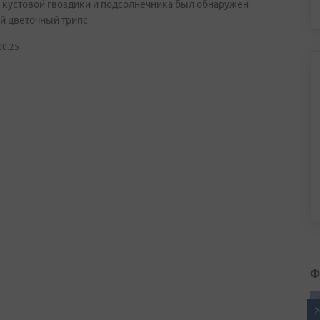
х кустовой гвоздики и подсолнечника был обнаружен
й цветочный трипс
00:25
Ф
2