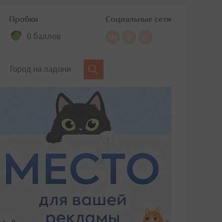
Пробки
Социальные сети
0 баллов
Город на ладони