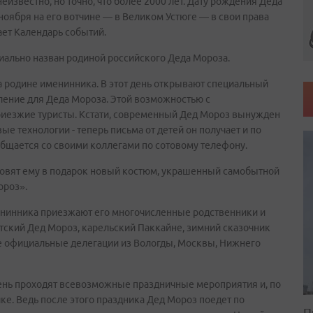
известно, но точно, что более 2000 лет. Дату рождения Деда
ноября на его вотчине — в Великом Устюге — в свои права
ает Календарь событий.
циально назван родиной российского Деда Мороза.
а родине именинника. В этот день открывают специальный
ление для Деда Мороза. Этой возможностью с
риезжие туристы. Кстати, современный Дед Мороз вынужден
вые технологии - теперь письма от детей он получает и по
 общается со своими коллегами по сотовому телефону.
овят ему в подарок новый костюм, украшенный самобытной
ороз».
енинника приезжают его многочисленные родственники и
тский Дед Мороз, карельский Паккайне, зимний сказочник
же официальные делегации из Вологды, Москвы, Нижнего
день проходят всевозможные праздничные мероприятия и, по
ке. Ведь после этого праздника Дед Мороз поедет по
П