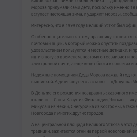
Каков возраст зимнего волшебника — доподлинно не
Мороза придумали сами дети, поскольку именно 18 
вступает настоящая зима, и ударяют морозы, сообщ
Интересно, что в 1999 году Великий Устюг был офи
Особенно тщательно к этому празднику готовятся н
почтовый ящик, в который можно опустить поздрав
удовольствием пользуются и местные детишки, и п
идти в ногу со временем, поэтому он осваивает и но
электронной почте, а еще ведет блоги в соцсетях и
Надежные помощники Деда Мороза каждый год гот
вышивкой. А дети зовут его ласково — «Дедушка М
В День же его рождения поздравить сказочного им
коллеги — Санта-Клаус из Финляндии, Чисхан — яку
Микулаш из Чехии, Снегурочка из Костромы, а так
Новгорода и многих других городов.
А на центральной площади Великого Устюга в этот 
традиции, зажигаются огни на первой новогодней ел