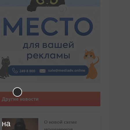
Другие новости
О новой схеме
 на
мошенников