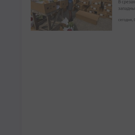
В среза
западны
сегодня, 