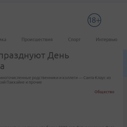
ика
Происшествия
Спорт
Интервью
 празднуют День
а
многочисленные родственники и коллеги — Санта-Клаус из
кий Паккайне и прочие
Общество