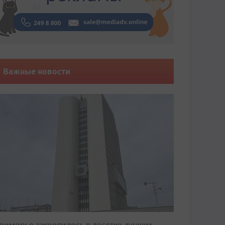
Важные новости
риморье закрепилось в десятке лучших