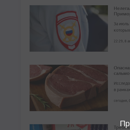
Нелега
Примо
За июль 
которых
22:29, 8 
Опасна
сальмо
Исследо
в рамка
сегодня, 
Пр
Требов