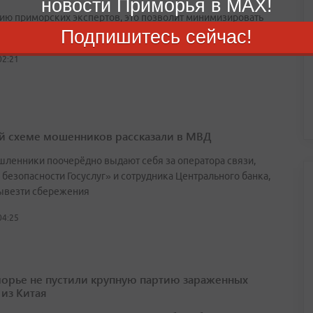
новости Приморья в MAX!
ию приморских экспертов, это позволит минимизировать
Подпишитесь сейчас!
«лишних» людей в нашу страну
02:21
й схеме мошенников рассказали в МВД
ленники поочерёдно выдают себя за оператора связи,
 безопасности Госуслуг» и сотрудника Центрального банка,
ывезти сбережения
04:25
орье не пустили крупную партию зараженных
 из Китая