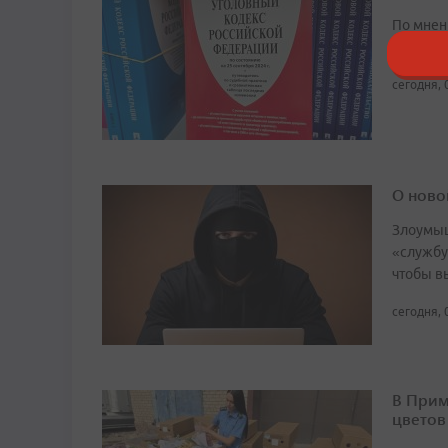
По мнен
приток 
сегодня, 
О ново
Злоумыш
«службу
чтобы в
сегодня, 
В Прим
цветов