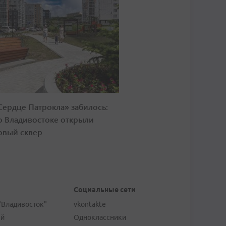
Сердце Патрокла» забилось:
о Владивостоке открыли
овый сквер
Социальные сети
"Владивосток"
vkontakte
ей
Одноклассники