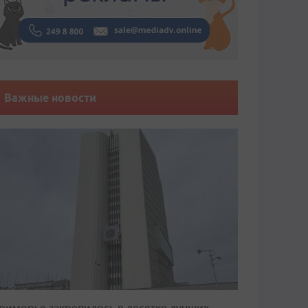
Важные новости
риморье закрепилось в десятке лучших