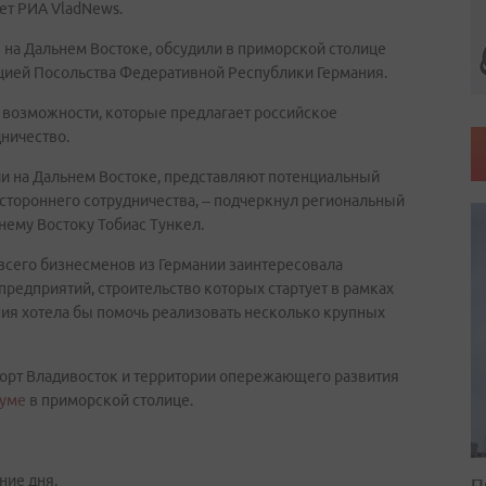
ет РИА VladNews.
на Дальнем Востоке, обсудили в приморской столице
цией Посольства Федеративной Республики Германия.
 возможности, которые предлагает российское
ничество.
и на Дальнем Востоке, представляют потенциальный
стороннего сотрудничества, – подчеркнул региональный
ему Востоку Тобиас Тункел.
сего бизнесменов из Германии заинтересовала
редприятий, строительство которых стартует в рамках
ния хотела бы помочь реализовать несколько крупных
орт Владивосток и территории опережающего развития
руме
в приморской столице.
ние дня.
П