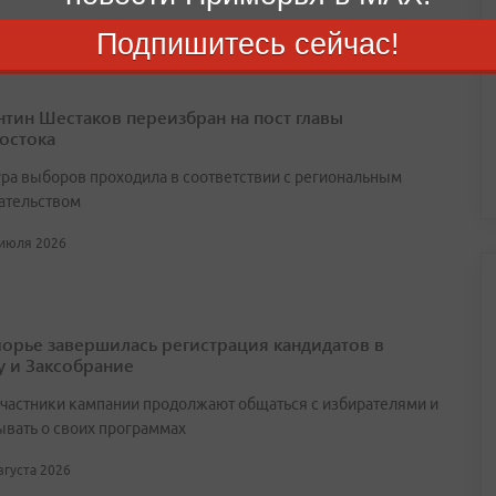
Подпишитесь сейчас!
нтин Шестаков переизбран на пост главы
остока
ра выборов проходила в соответствии с региональным
ательством
 июля 2026
орье завершилась регистрация кандидатов в
у и Заксобрание
участники кампании продолжают общаться с избирателями и
ывать о своих программах
августа 2026