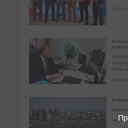
21:24, 27
Волошк
режим
Централ
Госдумы
которые
10:17, 28
Выборы
Градона
Пр
8:45, 30 