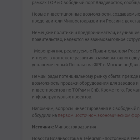
рамках ТОР и Свободный порт Владивосток, сообща
Новые инвестиционные возможности, создаваемые 
представители Минвостокразвития России с делега
Немецкие политики и предприниматели, изучившие
правительство, надеются на взаимовыгодное сотруд
- Мероприятия, реализуемые Правительством Росси
интерес в контексте развития взаимовыгодного дву
уполномоченный Посольства ФРГ в Москве по Дальн
Немцы рады потенциальному рынку сбыта: прежде в
возможность продажи оборудования для заводов и п
инвестпроектов по ТОРам и СпВ. Кроме того, Грема
инфраструктурных проектов.
Напомним, вопросы инвестирования в Свободный п
обсудили на
первом Восточном экономическом фо
Источник:
Минвостокразвития
Новости Владивостока в Telegram - постоянно в тече