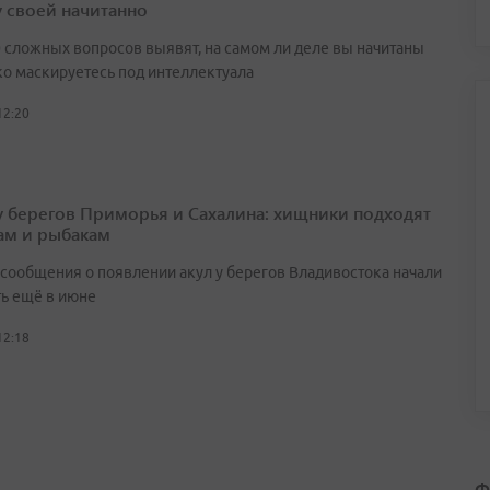
у своей начитанно
0 сложных вопросов выявят, на самом ли деле вы начитаны
ко маскируетесь под интеллектуала
12:20
у берегов Приморья и Сахалина: хищники подходят
ам и рыбакам
сообщения о появлении акул у берегов Владивостока начали
ть ещё в июне
12:18
Ф