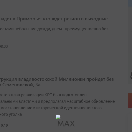
падет в Приморье: что ждет регион в выходные
естами небольшие дожди, днем - преимущественно без
08:33
трукция владивостокской Миллионки пройдет без
а Семеновской, 3а
астер-план реализации КРТ был подготовлен
альными властями и предполагал масштабное обновление
с восстановлением исторической идентичности этого
ного уголка
10:19