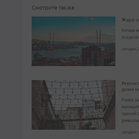
Смотрите также
Жара с
Ночью м
осадков
сегодня, 
Реконс
дома н
Ранее м
муницип
зданий 
уникаль
сегодня, 