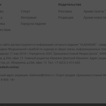
и
Издательство
во
Спорт
Реклама
Архив газеты 
ка
Интервью
Редакция
Архив новост
ика
Город на ладони
ествия
м сайте распространяется информация сетевого издания "VLADNEWS" - свиде
ыдано Федеральной службой по надзору в сфере связи, информационных те
адзор) 17 мая 2018 г. Учредитель ООО "Дальневосточный Медиа Центр". 69009
а, д.20А, офис 13. Главный редактор Юркевич Дмитрий Юрьевич. Адрес редакц
ок, ул. Уборевича, д.20А, офис 13. Тел.: +7 (423) 2-415-600.
ediadv.online/
ный адрес редакции: vladnews@inbox.ru. Отдел продаж «Дальневосточный Мед
-8-800. 18+