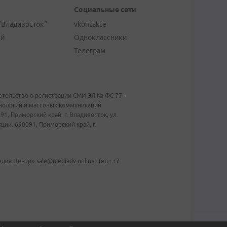
Социальные сети
"Владивосток"
vkontakte
ей
Одноклассники
Телеграм
тельство о регистрации СМИ ЭЛ № ФС 77 -
хнологий и массовых коммуникаций
1, Приморский край, г. Владивосток, ул.
ии: 690091, Приморский край, г.
иа Центр» sale@mediadv.online. Тел.: +7