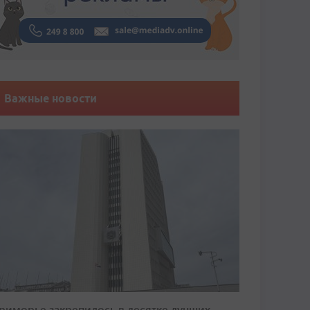
Важные новости
риморье закрепилось в десятке лучших