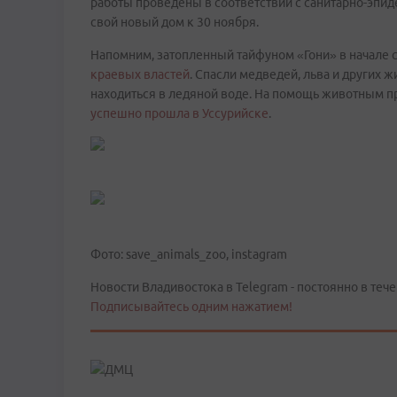
работы проведены в соответствии с санитарно-эпи
свой новый дом к 30 ноября.
Напомним, затопленный тайфуном «Гони» в начале 
краевых властей
. Спасли медведей, льва и других
находиться в ледяной воде. На помощь животным п
успешно прошла в Уссурийске
.
Фото: save_animals_zoo, instagram
Новости Владивостока в Telegram - постоянно в тече
Подписывайтесь одним нажатием!