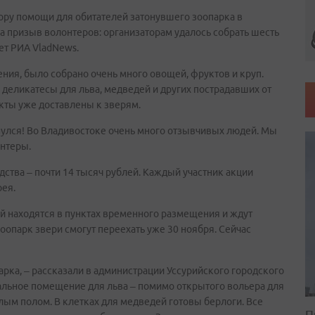
ору помощи для обитателей затонувшего зоопарка в
а призыв волонтеров: организаторам удалось собрать шесть
ет РИА VladNews.
ния, было собрано очень много овощей, фруктов и круп.
деликатесы для льва, медведей и других пострадавших от
кты уже доставлены к зверям.
нулся! Во Владивостоке очень много отзывчивых людей. Мы
онтеры.
ства – почти 14 тысяч рублей. Каждый участник акции
рея.
рей находятся в пунктах временного размещения и ждут
опарк звери смогут переехать уже 30 ноября. Сейчас
парка, – рассказали в администрации Уссурийского городского
тальное помещение для льва – помимо открытого вольера для
лым полом. В клетках для медведей готовы берлоги. Все
П