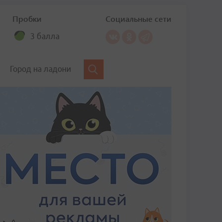
Пробки
Социальные сети
3 балла
Город на ладони