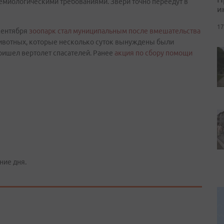
демиологическими требованиями. Звери точно переедут в
и
17
сентября
зоопарк стал муниципальным после вмешательства
 животных, которые несколько суток вынуждены были
ришел вертолет спасателей. Ранее
акция по сбору помощи
ние дня.