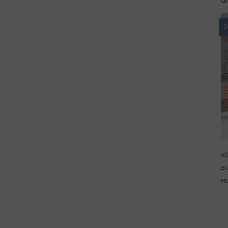
2
«
в
н