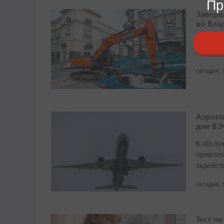
Пр
Заверш
во Вла
В насто
от здан
сегодня, 
Аэропо
дни ВЭ
К обслу
привлек
задейст
сегодня, 
Тест н