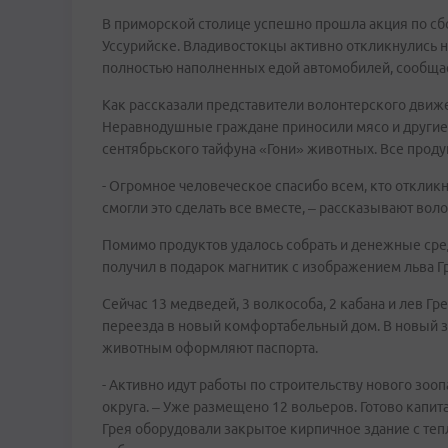
В приморской столице успешно прошла акция по сб
Уссурийске. Владивостокцы активно откликнулись н
полностью наполненных едой автомобилей, сообща
Как рассказали представители волонтерского движе
Неравнодушные граждане приносили мясо и другие 
сентябрьского тайфуна «Гони» животных. Все проду
- Огромное человеческое спасибо всем, кто отклик
смогли это сделать все вместе, – рассказывают вол
Помимо продуктов удалось собрать и денежные сред
получил в подарок магнитик с изображением льва Г
Сейчас 13 медведей, 3 волкособа, 2 кабана и лев Г
переезда в новый комфортабельный дом. В новый зо
животным оформляют паспорта.
- Активно идут работы по строительству нового зоо
округа. – Уже размещено 12 вольеров. Готово капи
Грея оборудовали закрытое кирпичное здание с теп