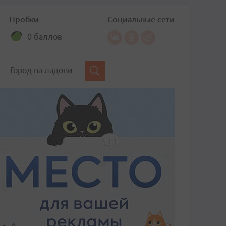
Пробки
Социальные сети
0 баллов
Город на ладони