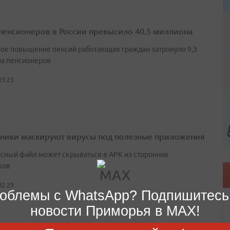
пенсионеров в России превысило 40,5 миллиона
ое повышение пенсий работающих граждан затронуло 9,3
а пенсионеров
03:23
ики маскируют вирусы под полезные приложения
сный файл может скрываться в APK из сторонних
ков
02:29
облемы с WhatsApp? Подпишитесь
новости Приморья в MAX!