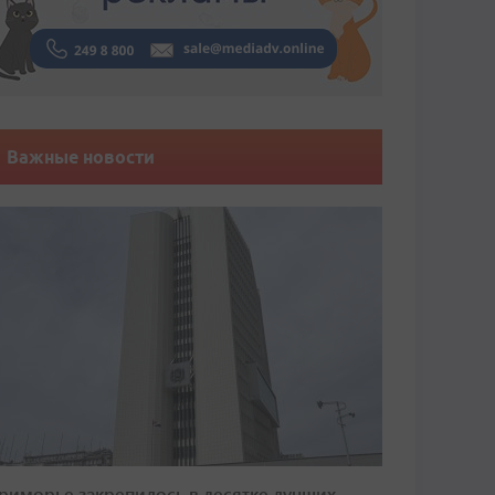
Важные новости
риморье закрепилось в десятке лучших