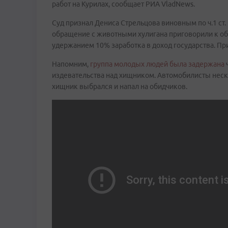
работ на Курилах, сообщает РИА VladNews.
Суд признал Дениса Стрельцова виновным по ч.1 ст
обращение с животными хулигана приговорили к об
удержанием 10% заработка в доход государства. Пр
Напомним,
группа молодых людей была задержана
ч
издевательства над хищником. Автомобилисты неск
хищник выбрался и напал на обидчиков.