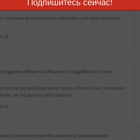
Подпишитесь сейчас!
т объяснил, кому положены льготы на оплату ЖКУ
е с низкими доходами могут оформить субсидию на оплату
01:28
сотрудник обязан сообщить о подработке: ответ
а
естительству работник имеет право работать как у основного
теля, так и у другого работодателя
00:26
дивостоке жителям бесплатно устанавливают