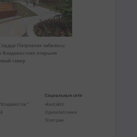
Сердце Патрокла» забилось:
о Владивостоке открыли
овый сквер
Социальные сети
"Владивосток"
vkontakte
ей
Одноклассники
Телеграм