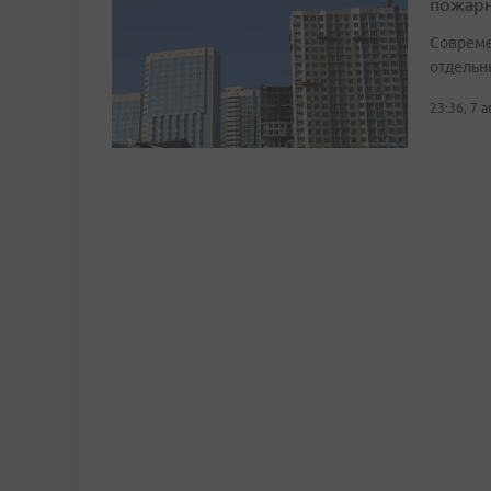
пожарн
Совреме
отдельн
23:36, 7 