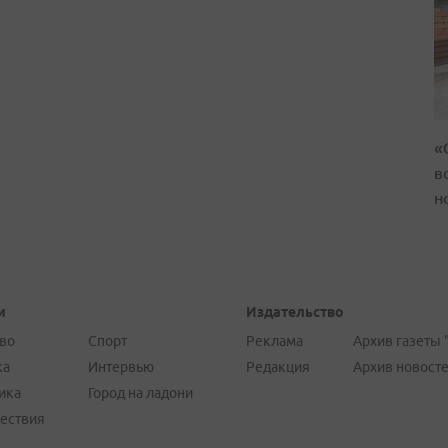
«
в
н
и
Издательство
во
Спорт
Реклама
Архив газеты 
ка
Интервью
Редакция
Архив новост
ика
Город на ладони
ествия