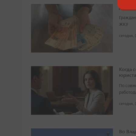
Депута
Граждан
ЖКУ
сегодня, 
Когда 
юрист
По совм
работода
сегодня, 
Во Вла