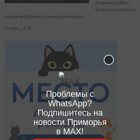
Впервые работа
была представлена
широкой публике в день презентации
сегодня, 13:20
Проблемы с
WhatsApp?
Подпишитесь на
новости Приморья
в MAX!