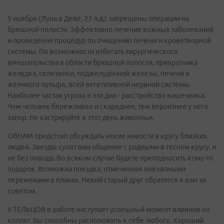
5 ноября (Луна в Деве, 23 л.д.) запрещены операции на
брюшной полости. Эффективно лечение кожных заболеваний
и проведение процедур по очищению печени и кроветворной
системы. По возможности избегать хирургического
вмешательства в области брюшной полости, привратника
желудка, селезенки, поджелудочной железы, печени и
желчного пузыря, всей вегетативной нервной системы.
Наиболее частая угроза в эти дни - расстройство кишечника.
Чем человек бережливее и скареднее, тем вероятнее у него
запор. Не кастрируйте в этот день животных.
ОВНАМ предстоит обсуждать некие новости в кругу близких
людей. Звезды сулят вам общение с родными в тесном кругу, и
не без повода. Во всяком случае будете преподносить кому-то
подарок. Возможна поездка, отмеченная внезапными
переменами в планах. Некий старый друг обратится к вам за
советом.
У ТЕЛЬЦОВ в работе наступает успешный момент влияния на
коллег. Вы способны расположить к себе любого. Хороший