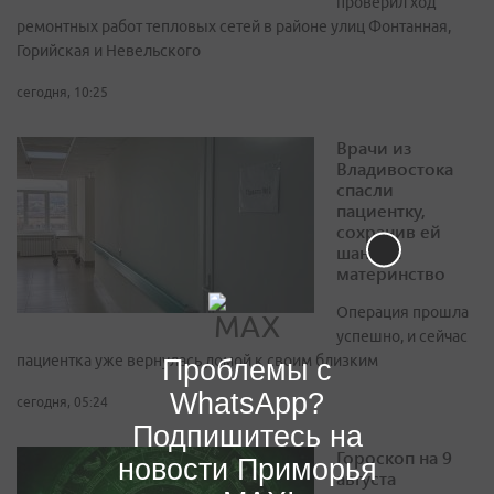
проверил ход
ремонтных работ тепловых сетей в районе улиц Фонтанная,
Горийская и Невельского
сегодня, 10:25
Врачи из
Владивостока
спасли
пациентку,
сохранив ей
шанс на
материнство
Операция прошла
успешно, и сейчас
пациентка уже вернулась домой к своим близким
Проблемы с
WhatsApp?
сегодня, 05:24
Подпишитесь на
Гороскоп на 9
новости Приморья
августа