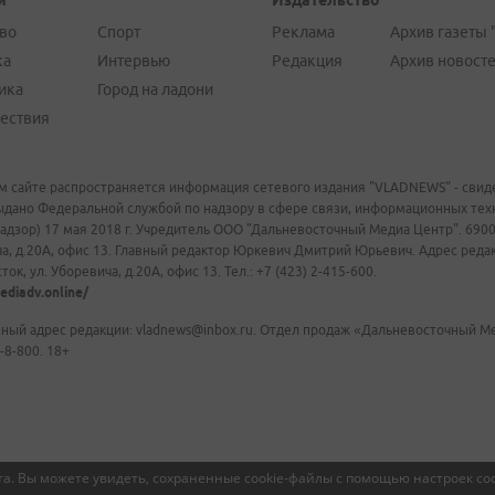
и
Издательство
во
Спорт
Реклама
Архив газеты 
ка
Интервью
Редакция
Архив новост
ика
Город на ладони
ествия
м сайте распространяется информация сетевого издания "VLADNEWS" - свиде
ыдано Федеральной службой по надзору в сфере связи, информационных те
адзор) 17 мая 2018 г. Учредитель ООО "Дальневосточный Медиа Центр". 69009
а, д.20А, офис 13. Главный редактор Юркевич Дмитрий Юрьевич. Адрес редакц
ок, ул. Уборевича, д.20А, офис 13. Тел.: +7 (423) 2-415-600.
ediadv.online/
ный адрес редакции: vladnews@inbox.ru. Отдел продаж «Дальневосточный Мед
-8-800. 18+
а. Вы можете увидеть, сохраненные cookie-файлы с помощью настроек coo