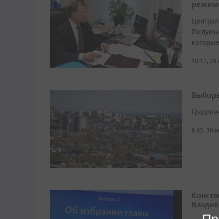
режим
Централ
Госдумы
которые
10:17, 28
Выборы
Градона
8:45, 30 
Конста
Владив