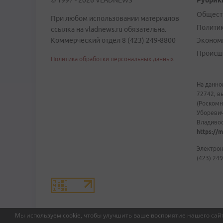
© 1997 - 2026 VLADNEWS
Рубрик
Общест
При любом использовании материалов
Полити
ссылка на vladnews.ru обязательна.
Коммерческий отдел 8 (423) 249-8800
Эконом
Происш
Политика обработки персональных данных
На данно
72742, в
(Роскомн
Уборевич
Владивост
https://m
Электрон
(423) 249
Мы используем cookie, чтобы улучшить ваше восприятие нашего сайт