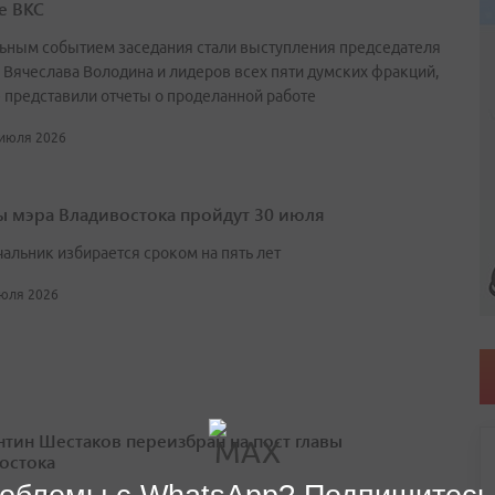
е ВКС
ьным событием заседания стали выступления председателя
 Вячеслава Володина и лидеров всех пяти думских фракций,
 представили отчеты о проделанной работе
 июля 2026
 мэра Владивостока пройдут 30 июля
чальник избирается сроком на пять лет
июля 2026
нтин Шестаков переизбран на пост главы
остока