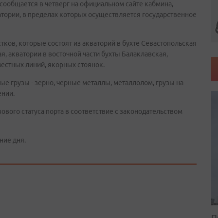
 сообщается в четверг на официальном сайте кабмина,
ватории, в пределах которых осуществляется государственное
тков, которые состоят из акваторий в бухте Севастопольская
, акватории в восточной части бухты Балаклавская,
естных линий, якорных стоянок.
ые грузы - зерно, черные металлы, металлолом, грузы на
ении.
вого статуса порта в соответствие с законодательством
ние дня.
П