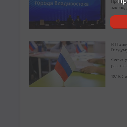
Пр
Процеду
законод
11:10, 30
В Прим
Госдум
Сейчас 
рассказ
19:16, 6 