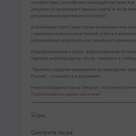
соответствие с российским законодательством. Как
документ устанавливает границы порта "в части ак
регулирование деятельности в порту".
В акваторию порта Севастополь включены семь учас
с каналом и ковшом реки Черной, в бухте Камышовая
операционной акватории у пассажирского причала м
Период навигации в порту - круглогодичный. Основн
паромах, нефтепродукты, песок, говорится в сообщ
"Принятое решение направлено на приведение право
России", - отмечается в документе.
Новости Владивостока в Telegram - постоянно в тече
Подписывайтесь одним нажатием!
Смотрите также