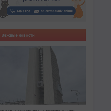
Важные новости
риморье закрепилось в десятке лучших