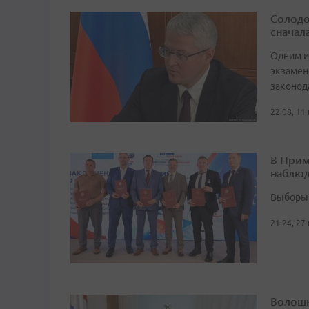
Солодо
сначал
Одним и
экзамен
законод
22:08, 11
В Прим
наблюд
Выборы 
21:24, 27
Волошк