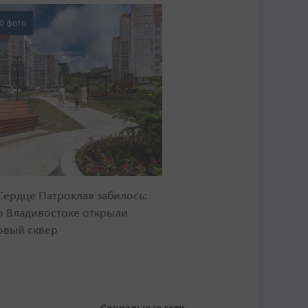
0 фото
Сердце Патрокла» забилось:
о Владивостоке открыли
овый сквер