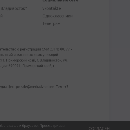
Социальные сети
"Владивосток"
vkontakte
ей
Одноклассники
Телеграм
тельство о регистрации СМИ ЭЛ № ФС 77 -
хнологий и массовых коммуникаций
1, Приморский край, г. Владивосток, ул.
ии: 690091, Приморский край, г.
иа Центр» sale@mediadv.online. Тел.: +7
kie в вашем браузере.
Просматривая
СОГЛАСЕН