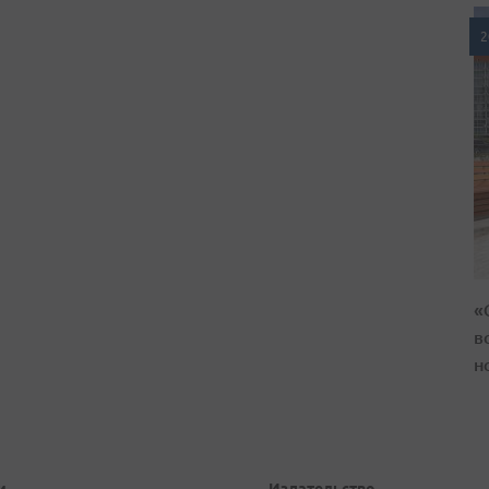
2
«
в
н