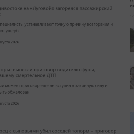
и
дивостоке на «Луговой» загорелся пассажирский
с
17
специалисты устанавливают точную причину возгорания и
ют ущерб
августа 2026
орье вынесли приговор водителю фуры,
вшему смертельное ДТП
ый момент приговор еще не вступил в законную силу и
ыть обжалован
августа 2026
ец с сыновьями убил соседей топорм – приговор