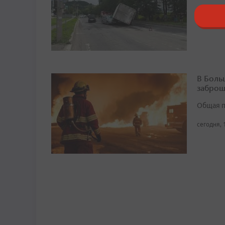
сегодня, 
В Боль
заброш
Общая п
сегодня, 