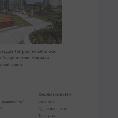
Сердце Патрокла» забилось:
о Владивостоке открыли
овый сквер
Социальные сети
"Владивосток"
vkontakte
ей
Одноклассники
Телеграм