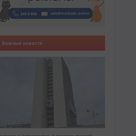
Важные новости
риморье закрепилось в десятке лучших