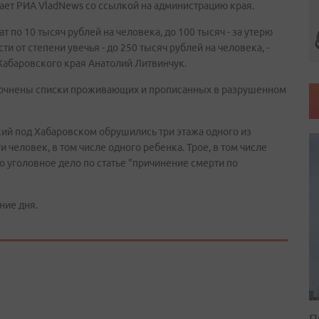
ает РИА VladNews со ссылкой на администрацию края.
 по 10 тысяч рублей на человека, до 100 тысяч - за утерю
ти от степени увечья - до 250 тысяч рублей на человека, -
Хабаровского края Анатолий Литвинчук.
уточнены списки проживающих и прописанных в разрушенном
ий под Хабаровском обрушились три этажа одного из
 человек, в том числе одного ребенка. Трое, в том числе
 уголовное дело по статье "причинение смерти по
ние дня.
П