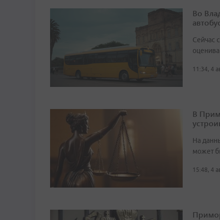
Во Вла
автобу
Сейчас 
оценива
11:34, 4 
В Прим
устрои
На данн
может б
15:48, 4 
Примор