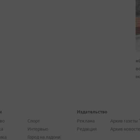
«
в
н
и
Издательство
во
Спорт
Реклама
Архив газеты 
ка
Интервью
Редакция
Архив новост
ика
Город на ладони