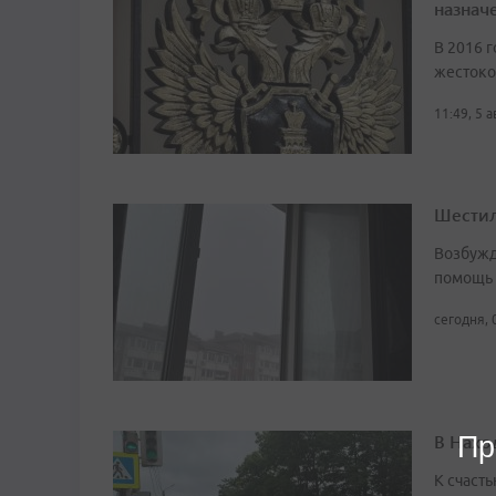
назначе
В 2016 г
жестоко
11:49, 5 
Шестил
Возбужд
помощь
сегодня, 
В Нахо
Пр
К счасть