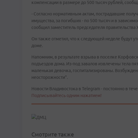
компенсации в размере до 500 тысяч рублей, сообщ
- Согласно нормативным актам, пострадавшие получат
имущества, за погибших - по 500 тысяч и в зависимос
сообщил заместитель председателя правительства 
Он также отметил, что к следующей неделе будут 
доме.
Напомним, в результате взрыва в поселке Корфовск
подъездов дома. Из-под завалов извлечены тела пяти
маленькая девочка, госпитализированы. Возбуждено
неосторожности".
Новости Владивостока в Telegram - постоянно в тече
Подписывайтесь одним нажатием!
Смотрите также