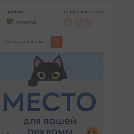
Пробки
Социальные сети
0 баллов
Город на ладони