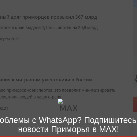
ный долг приморцев превысил 367 млрд
артале в крае выдали 4,1 тыс. ипотек на 20,8 млрд
августа 2026
ания к мигрантам ужесточили в России
ию приморских экспертов, это позволит минимизировать
«лишних» людей в нашу страну
02:21
облемы с WhatsApp? Подпишитесь
новости Приморья в MAX!