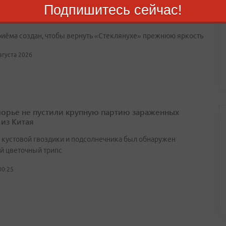
Подпишитесь сейчас!
 из Владивостока собирает стекло для
новления бухты Стеклянной
риёма создан, чтобы вернуть «Стеклянухе» прежнюю яркость
августа 2026
орье не пустили крупную партию зараженных
 из Китая
х кустовой гвоздики и подсолнечника был обнаружен
й цветочный трипс
00:25