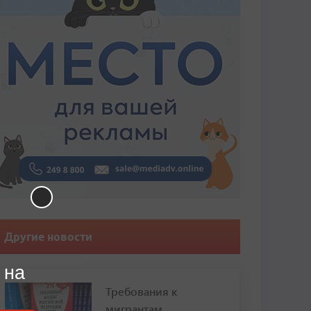
Другие новости
 на
Требования к
мигрантам