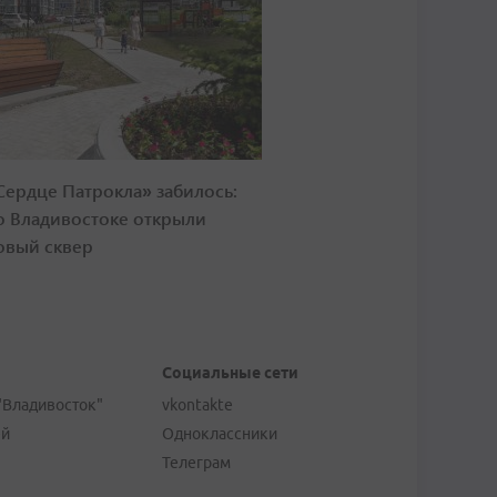
Сердце Патрокла» забилось:
о Владивостоке открыли
овый сквер
Социальные сети
"Владивосток"
vkontakte
ей
Одноклассники
Телеграм