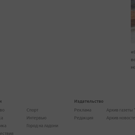
«
в
н
и
Издательство
во
Спорт
Реклама
Архив газеты 
ка
Интервью
Редакция
Архив новост
ика
Город на ладони
ествия