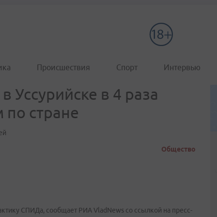
ика
Происшествия
Спорт
Интервью
 Уссурийске в 4 раза
 по стране
ей
Общество
тику СПИДа, сообщает РИА VladNews со ссылкой на пресс-