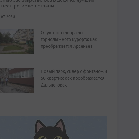
нвест-регионов страны
.07.2026
От уютного двора до
горнолыжного курорта: как
преображается Арсеньев
Новый парк, сквер с фонтаном и
50 квартир: как преображается
Дальнегорск