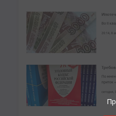
Ипотеч
Во II кв
20:14, 8 
Требов
По мнен
приток 
сегодня, 
Пр