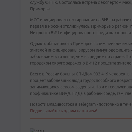
службу ФППК. Состоялась встреча с экспертом Меж
Приморья.
МОТ инициировала тестирование на ВИЧ на рабочих
первая в России откликнулась. Приморье 5 регион,
Ни одного ВИЧ-инфицированного среди шахтеров и
Однако, обстановка в Приморье с этим неизлечимым
жителей инфицированы вирусом иммунодефицита че
заболеваемости выше, чем в среднем по стране. П
городском округе заражено ВИЧ 2 процента жителей
Всего в России больны СПИДом 933 419 человек, в 
процент заболевших люди трудоспособного возраста
занимающихся сексом за деньги. Но и от сослуживцев
профилактике ВИЧ/СПИДа в рабочей среде, там, где
Новости Владивостока в Telegram - постоянно в тече
Подписывайтесь одним нажатием!