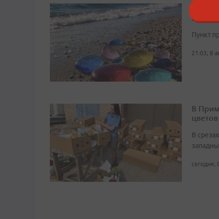
Блогер
восста
Пункт п
21:03, 8 
В Прим
цветов
В среза
западны
сегодня, 