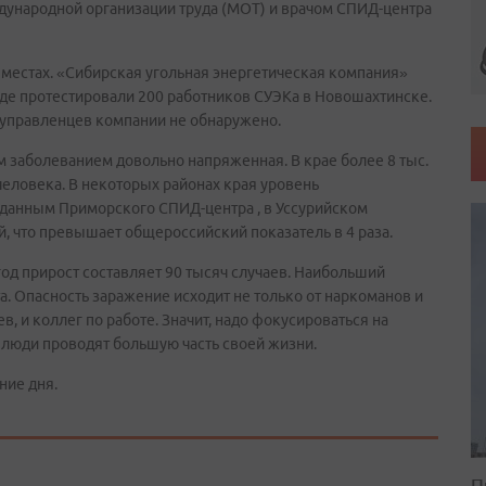
дународной организации труда (МОТ) и врачом СПИД-центра
 местах. «Сибирская угольная энергетическая компания»
 где протестировали 200 работников СУЭКа в Новошахтинске.
 управленцев компании не обнаружено.
 заболеванием довольно напряженная. В крае более 8 тыс.
ловека. В некоторых районах края уровень
о данным Приморского СПИД-центра , в Уссурийском
, что превышает общероссийский показатель в 4 раза.
год прирост составляет 90 тысяч случаев. Наибольший
. Опасность заражение исходит не только от наркоманов и
, и коллег по работе. Значит, надо фокусироваться на
 люди проводят большую часть своей жизни.
ние дня.
П