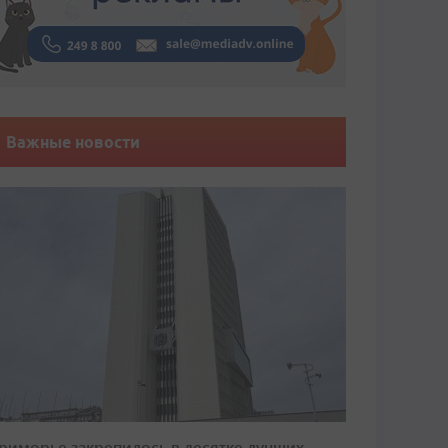
Важные новости
риморье закрепилось в десятке лучших