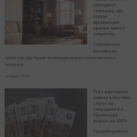
городков:
сериалы, где
глухая
провинция
хранит много
секретов
Собрали пять
российских
проектов, где глухая провинция хранит слишком много
секретов
сегодня, 12:31
Рост вахтового
найма в России:
спрос на
сварщиков в
Приморье
вырос на 120%
Средний уровень