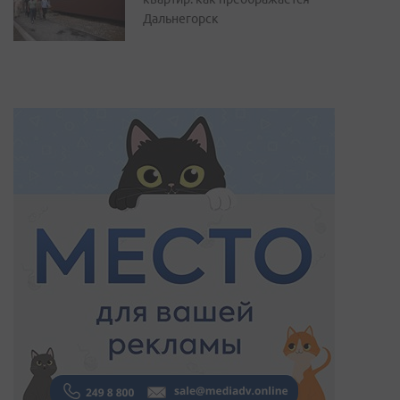
Дальнегорск