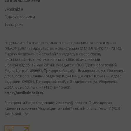
Социальные сети
vkontakte
Одноклассники
Телеграм
На данном сайте распространяется информация сетевого издания
"VLADNEWS" - свидетельство о регистрации СМИ ЭЛ № ФС 77 - 72742,
выдано Федеральной службой по надзору в сфере связи,
информационных технологий и массовых коммуникаций
(Роскомнадзор) 17 мая 2018 г. Учредитель ООО "Дальневосточный
Медиа Центр". 690091, Приморский край, г. Владивосток, ул. Уборевича,
д.20А, офис 13. Главный редактор Юркевич Дмитрий Юрьевич. Адрес
редакции: 690091, Приморский край, г. Владивосток, ул. Уборевича,
д.20А, офис 13. Тел.: +7 (423) 2-415-600.
https://mediadv.online/
Электронный адрес редакции: vladnews@inbox.ru. Отдел продаж
«Дальневосточный Медиа Центр» sale@mediadv.online. Тел.: +7 (423)
249-8-800. 18+