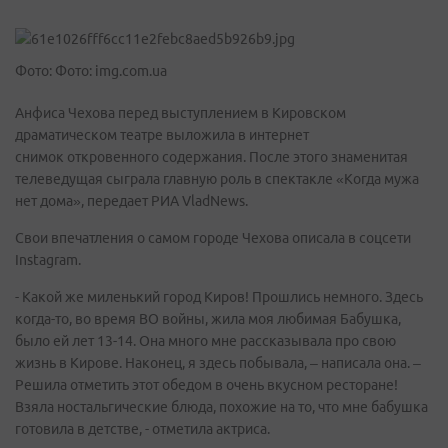
Фото: Фото: img.com.ua
Анфиса Чехова перед выступлением в Кировском
драматическом театре выложила в интернет
снимок откровенного содержания. После этого знаменитая
телеведущая сыграла главную роль в спектакле «Когда мужа
нет дома», передает РИА VladNews.
Свои впечатления о самом городе Чехова описала в соцсети
Instagram.
- Какой же миленький город Киров! Прошлись немного. Здесь
когда-то, во время ВО войны, жила моя любимая Бабушка,
было ей лет 13-14. Она много мне рассказывала про свою
жизнь в Кирове. Наконец, я здесь побывала, – написала она. –
Решила отметить этот обедом в очень вкусном ресторане!
Взяла ностальгические блюда, похожие на то, что мне бабушка
готовила в детстве, - отметила актриса.