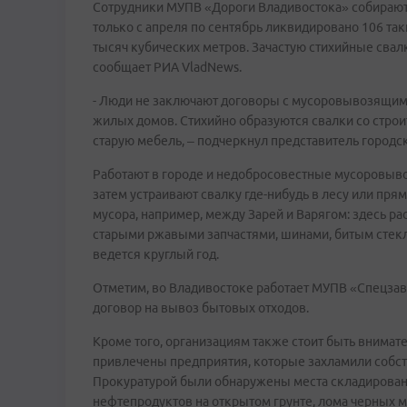
Сотрудники МУПВ «Дороги Владивостока» собирают 
только с апреля по сентябрь ликвидировано 106 та
тысяч кубических метров. Зачастую стихийные свалк
сообщает РИА VladNews.
- Люди не заключают договоры с мусоровывозящими
жилых домов. Стихийно образуются свалки со стро
старую мебель, – подчеркнул представитель городс
Работают в городе и недобросовестные мусоровывоз
затем устраивают свалку где-нибудь в лесу или пря
мусора, например, между Зарей и Варягом: здесь р
старыми ржавыми запчастями, шинами, битым стекло
ведется круглый год.
Отметим, во Владивостоке работает МУПВ «Спецза
договор на вывоз бытовых отходов.
Кроме того, организациям также стоит быть внимате
привлечены предприятия, которые захламили собст
Прокуратурой были обнаружены места складирован
нефтепродуктов на открытом грунте, лома черных 