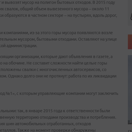
и вывозят мусор на полигон бытовых отходов. В 2015 году
ких свалок, общий объем вывезенного мусора – около 11
и образуются в частном секторе – на пустырях, вдоль дорог,
 компаниями, из-за этого горы мусора появляются возле
ительным мусором, бытовыми отходами. Оставляют на улице
кой администрации.
ящии организации, которые дают объявления в газете, а
мо на обочине. Не составит сложности найти целые горы
асположены свалки с многочисленных автосервисов, со
м. Однако долго они не протянут: работа по их ликвидации
вод №1», с которым управляющие компании могут заключить
льными: так, в январе 2015 года к ответственности были
венную территорию отходами производства и потребления.
ия шин автомобильных отработанных, отходов
металлов. Также на момент проверки обнаружены
П