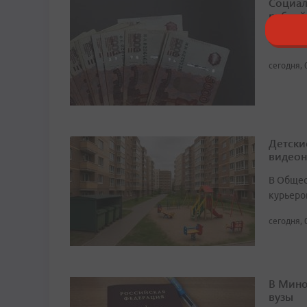
Социал
рублей
За год 
сегодня, 
Детски
видео
В Общест
курьеро
сегодня, 
В Мино
вузы