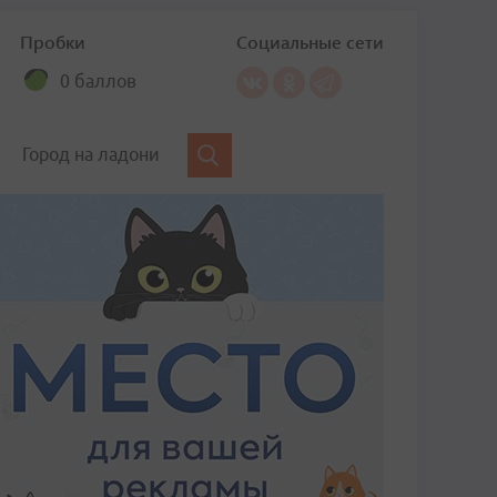
Пробки
Социальные сети
0 баллов
Город на ладони