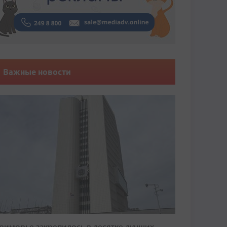
Важные новости
риморье закрепилось в десятке лучших