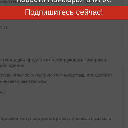
ьная пенсия в России выросла до 16,6 тысячи
Подпишитесь сейчас!
выплата увеличилась примерно на тысячу рублей
01:28
е площадки предложили оборудовать камерами
наблюдения
венной палате считают, что это поможет защитить детей от
в на электровелосипедах
02:31
брнауки могут скорректировать правила приема в