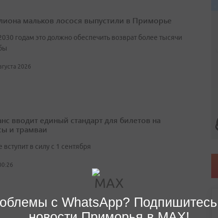
лиона мальков лосося выпустили в Приморье
2030 годам это должно обеспечить возврат более тысячи
бы
августа 2026
нс вводит единый стандарт для билетов на
сы и трамваи
вступит в силу с 1 сентября
00:26
облемы с WhatsApp? Подпишитесь
новости Приморья в MAX!