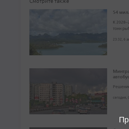
Смотрите также
54 мил
К 2028–
тонн ры
23:32, 6 
Минтра
автобу
Решение 
сегодня, 
Пр