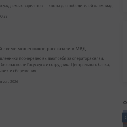
бсуждаемых вариантов — квоты для победителей олимпиад
03:22
й схеме мошенников рассказали в МВД
ленники поочерёдно выдают себя за оператора связи,
 безопасности Госуслуг» и сотрудника Центрального банка,
ывезти сбережения
августа 2026
Ф
2