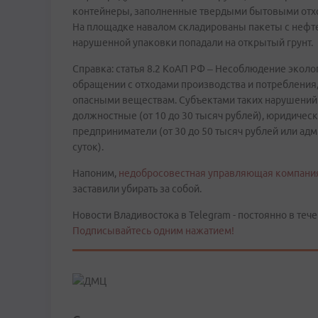
контейнеры, заполненные твердыми бытовыми отхо
На площадке навалом складированы пакеты с нефте
нарушенной упаковки попадали на открытый грунт.
Справка: статья 8.2 КоАП РФ – Несоблюдение эколо
обращении с отходами производства и потреблени
опасными веществам. Субъектами таких нарушений м
должностные (от 10 до 30 тысяч рублей), юридическ
предприниматели (от 30 до 50 тысяч рублей или ад
суток).
Напоним,
недобросовестная управляющая компания
заставили убирать за собой.
Новости Владивостока в Telegram - постоянно в тече
Подписывайтесь одним нажатием!