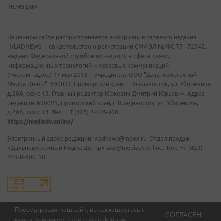
Телеграм
На данном сайте распространяется информация сетевого издания
"VLADNEWS" - свидетельство о регистрации СМИ ЭЛ № ФС 77 - 72742,
выдано Федеральной службой по надзору в сфере связи,
информационных технологий и массовых коммуникаций
(Роскомнадзор) 17 мая 2018 г. Учредитель ООО "Дальневосточный
Медиа Центр". 690091, Приморский край, г. Владивосток, ул. Уборевича,
д.20А, офис 13. Главный редактор Юркевич Дмитрий Юрьевич. Адрес
редакции: 690091, Приморский край, г. Владивосток, ул. Уборевича,
д.20А, офис 13. Тел.: +7 (423) 2-415-600.
https://mediadv.online/
Электронный адрес редакции: vladnews@inbox.ru. Отдел продаж
«Дальневосточный Медиа Центр» sale@mediadv.online. Тел.: +7 (423)
249-8-800. 18+
Просматривая наш сайт, вы соглашаетесь с
СОГЛАСЕН
использованием нами
cookie-файлов
.