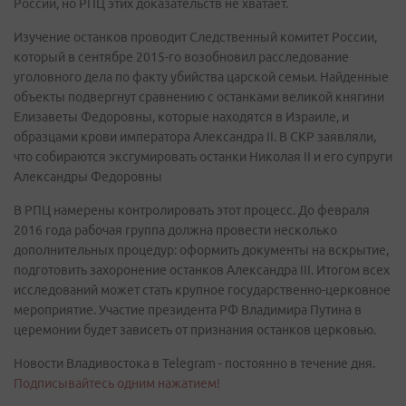
России, но РПЦ этих доказательств не хватает.
Изучение останков проводит Следственный комитет России,
который в сентябре 2015-го возобновил расследование
уголовного дела по факту убийства царской семьи. Найденные
объекты подвергнут сравнению с останками великой княгини
Елизаветы Федоровны, которые находятся в Израиле, и
образцами крови императора Александра II. В СКР заявляли,
что собираются эксгумировать останки Николая II и его супруги
Александры Федоровны
В РПЦ намерены контролировать этот процесс. До февраля
2016 года рабочая группа должна провести несколько
дополнительных процедур: оформить документы на вскрытие,
подготовить захоронение останков Александра III. Итогом всех
исследований может стать крупное государственно-церковное
мероприятие. Участие президента РФ Владимира Путина в
церемонии будет зависеть от признания останков церковью.
Новости Владивостока в Telegram - постоянно в течение дня.
Подписывайтесь одним нажатием!