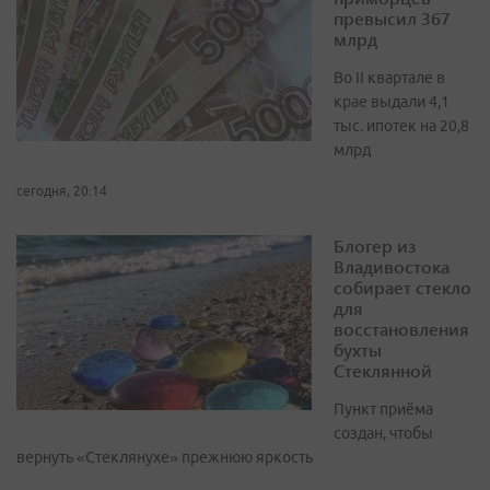
превысил 367
млрд
Во II квартале в
крае выдали 4,1
тыс. ипотек на 20,8
млрд
сегодня, 20:14
Блогер из
Владивостока
собирает стекло
для
восстановления
бухты
Стеклянной
Пункт приёма
создан, чтобы
вернуть «Стеклянухе» прежнюю яркость