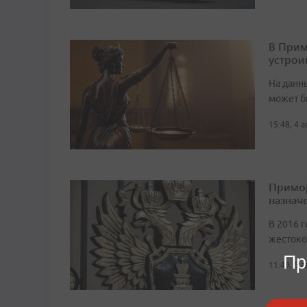
В Прим
устрои
На данн
может б
15:48, 4 
Примор
назначе
В 2016 г
жестоко
Пр
11:49, 5 