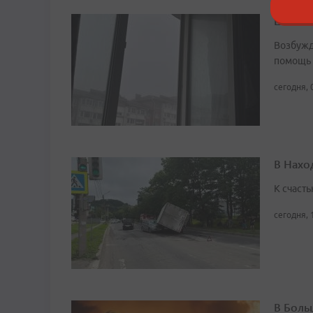
Шестил
Возбужд
помощь
сегодня, 
В Нахо
К счасть
сегодня, 
В Боль