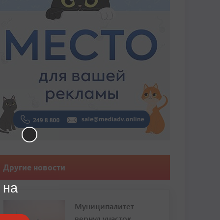
Другие новости
 на
Муниципалитет
вернул участок