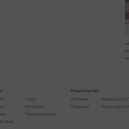
«
в
н
и
Издательство
во
Спорт
Реклама
Архив газеты 
ка
Интервью
Редакция
Архив новост
ика
Город на ладони
ествия