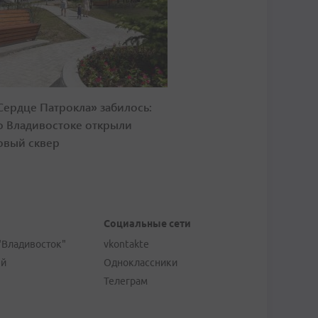
Сердце Патрокла» забилось:
о Владивостоке открыли
овый сквер
Социальные сети
"Владивосток"
vkontakte
ей
Одноклассники
Телеграм