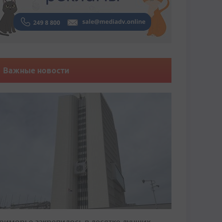
Важные новости
риморье закрепилось в десятке лучших