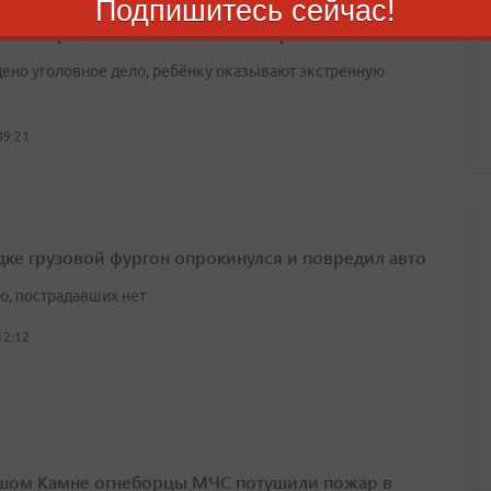
Подпишитесь сейчас!
етний ребенок выпал из окна в Артёме
ено уголовное дело, ребёнку оказывают экстренную
09:21
дке грузовой фургон опрокинулся и повредил авто
ю, пострадавших нет
12:12
шом Камне огнеборцы МЧС потушили пожар в