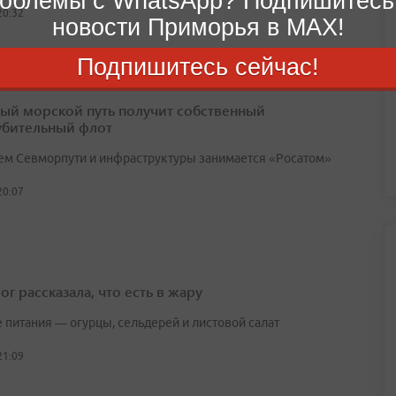
облемы с WhatsApp? Подпишитесь
20:32
новости Приморья в MAX!
Подпишитесь сейчас!
ый морской путь получит собственный
убительный флот
ем Севморпути и инфраструктуры занимается «Росатом»
20:07
г рассказала, что есть в жару
е питания — огурцы, сельдерей и листовой салат
21:09