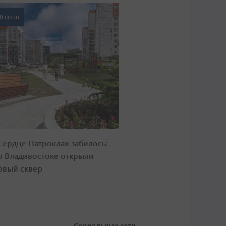
0 фото
Сердце Патрокла» забилось:
о Владивостоке открыли
овый сквер