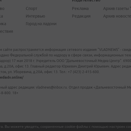
и
Издательство
во
Спорт
Реклама
Архив газеты 
ка
Интервью
Редакция
Архив новост
ика
Город на ладони
ествия
м сайте распространяется информация сетевого издания "VLADNEWS" - свиде
ыдано Федеральной службой по надзору в сфере связи, информационных те
адзор) 17 мая 2018 г. Учредитель ООО "Дальневосточный Медиа Центр". 69009
а, д.20А, офис 13. Главный редактор Юркевич Дмитрий Юрьевич. Адрес редакц
ок, ул. Уборевича, д.20А, офис 13. Тел.: +7 (423) 2-415-600.
ediadv.online/
ный адрес редакции: vladnews@inbox.ru. Отдел продаж «Дальневосточный Мед
-8-800. 18+
а. Вы можете увидеть, сохраненные cookie-файлы с помощью настроек coo