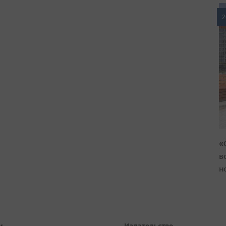
2
«
в
н