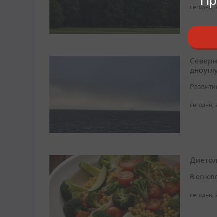
Пр
сегодня, 
Северн
дноугл
Развити
сегодня, 
Диетоло
В основ
сегодня, 