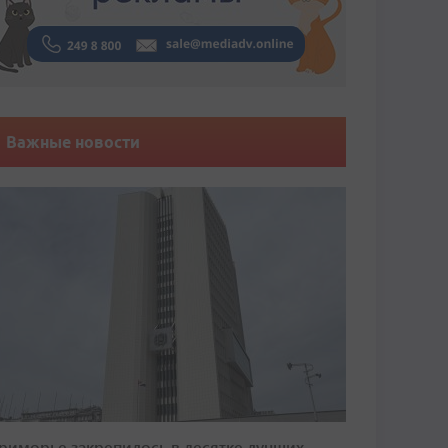
Важные новости
риморье закрепилось в десятке лучших