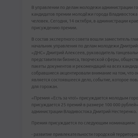
В управлении по делам молодежи администрации г
кандидатов премии молодёжи города Владивостока «
человек. Сегодня, 14 октября, в администрации кра
присуждению премии.
В состав экспертного совета вошли заместитель гл
начальник управления по делам молодежи Дмитрий
«ДНС» Дмитрий Алексеев, руководитель танцевальн
представители бизнеса, творческой сферы, общест
пакеты документов и рекомендаций на всех кандид
собравшиеся акцентировали внимание на том, что
является состоявшееся дело, событие, которое пов
для горожан.
«Премия «Есть за что!» присуждается молодым горож
присуждается 25 премий в размере 100 000 рублей»
администрации Владивостока Дмитрий Нестеренко.
Премия присуждается по следующим номинациям:
- развитие привлекательности городской территори