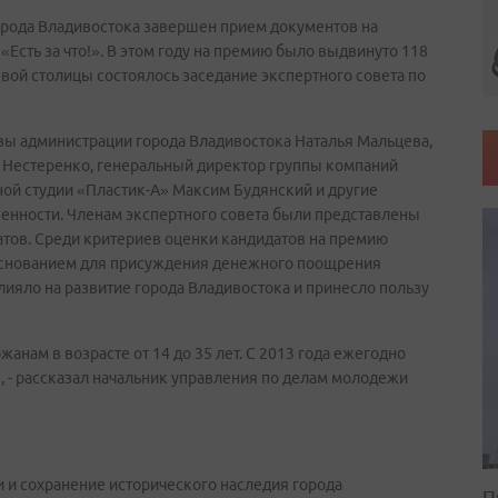
орода Владивостока завершен прием документов на
Есть за что!». В этом году на премию было выдвинуто 118
евой столицы состоялось заседание экспертного совета по
авы администрации города Владивостока Наталья Мальцева,
 Нестеренко, генеральный директор группы компаний
ой студии «Пластик-А» Максим Будянский и другие
венности. Членам экспертного совета были представлены
атов. Среди критериев оценки кандидатов на премию
 основанием для присуждения денежного поощрения
лияло на развитие города Владивостока и принесло пользу
анам в возрасте от 14 до 35 лет. С 2013 года ежегодно
, - рассказал начальник управления по делам молодежи
и и сохранение исторического наследия города
П