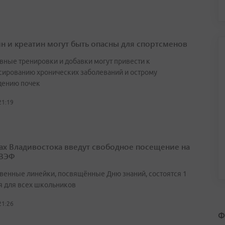
н и креатин могут быть опасны для спортсменов
вные тренировки и добавки могут привести к
сированию хронических заболеваний и острому
ению почек
21:19
ах Владивостока введут свободное посещение на
 ВЭФ
венные линейки, посвящённые Дню знаний, состоятся 1
я для всех школьников
21:26
Ф