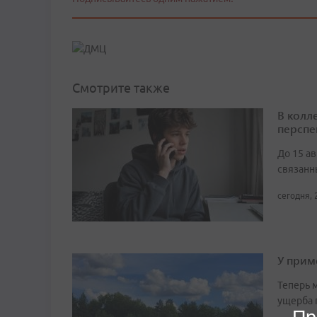
Смотрите также
В колл
перспе
До 15 а
связанн
сегодня, 
У прим
Теперь 
ущерба 