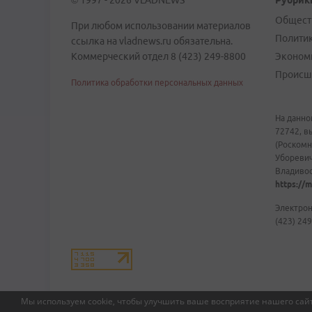
© 1997 - 2026 VLADNEWS
Рубрик
Общест
При любом использовании материалов
Полити
ссылка на vladnews.ru обязательна.
Коммерческий отдел 8 (423) 249-8800
Эконом
Происш
Политика обработки персональных данных
На данно
72742, в
(Роскомн
Уборевич
Владивост
https://m
Электрон
(423) 249
Мы используем cookie, чтобы улучшить ваше восприятие нашего сайт