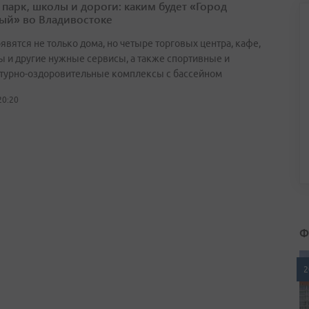
 парк, школы и дороги: каким будет «Город
ый» во Владивостоке
явятся не только дома, но четыре торговых центра, кафе,
ы и другие нужные сервисы, а также спортивные и
турно-оздоровительные комплексы с бассейном
20:20
Ф
2