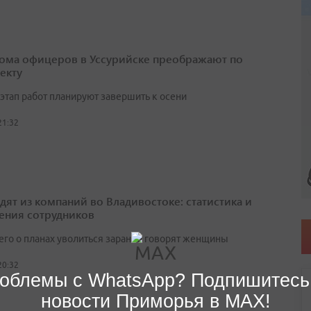
ома офицеров в Уссурийске преображают по
екту
этап работ планируют завершить к осени
21:32
одят из компаний во Владивостоке: статистика и
ения сотрудников
его о планах уволиться заранее говорят женщины
20:32
облемы с WhatsApp? Подпишитесь
новости Приморья в MAX!