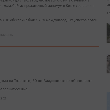
атно - до 5 тыс. в год, что позволило Китаю влиться в
и
дохода. Сейчас прожиточный минимум в Китае составляет
17
ю в КНР обеспечил более 75% международных успехов в этой
ние дня.
дома на Толстого, 30 во Владивостоке обновляют
завершат осенью
22:29