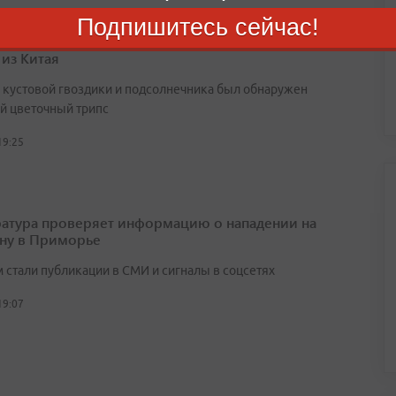
Подпишитесь сейчас!
орье не пустили крупную партию зараженных
 из Китая
х кустовой гвоздики и подсолнечника был обнаружен
й цветочный трипс
19:25
атура проверяет информацию о нападении на
ну в Приморье
 стали публикации в СМИ и сигналы в соцсетях
19:07