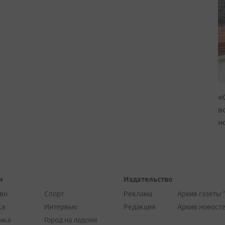
«
в
н
и
Издательство
во
Спорт
Реклама
Архив газеты 
ка
Интервью
Редакция
Архив новост
ика
Город на ладони