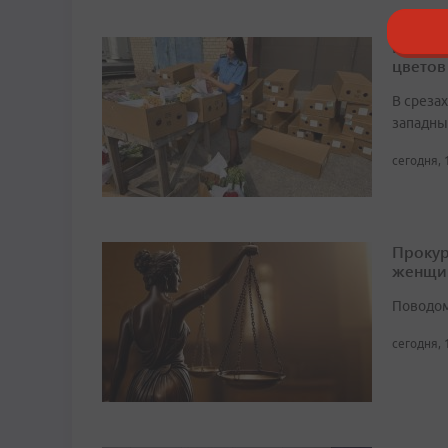
В Прим
цветов
В среза
западны
сегодня, 
Прокур
женщи
Поводом
сегодня, 