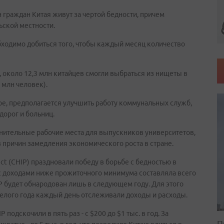
 граждан Китая живут за чертой бедности, причем
ской местности.
бходимо добиться того, чтобы каждый месяц количество
 около 12,3 млн китайцев смогли выбраться из нищеты в
3 млн человек).
бре, предполагается улучшить работу коммунальных служб,
дорог и больниц.
лнительные рабочие места для выпускников университетов,
з причин замедления экономического роста в стране.
ect (CHIP) праздновали победу в борьбе с бедностью в
н с доходами ниже прожиточного минимума составляла всего
P будет обнародован лишь в следующем году. Для этого
 целого года каждый день отслеживали доходы и расходы.
подскочили в пять раз - с $200 до $1 тыс. в год. За
П