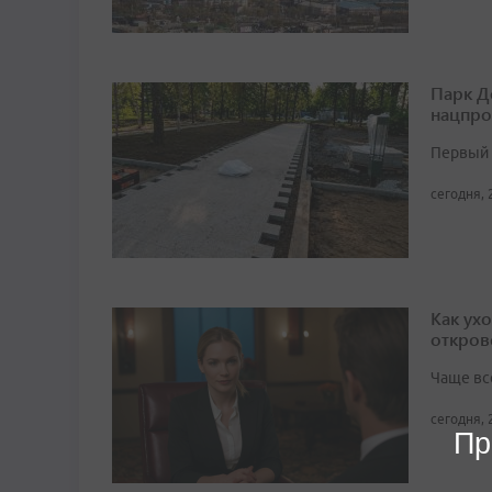
Парк Д
нацпро
Первый 
сегодня, 
Как ух
откров
Чаще вс
сегодня, 
Пр