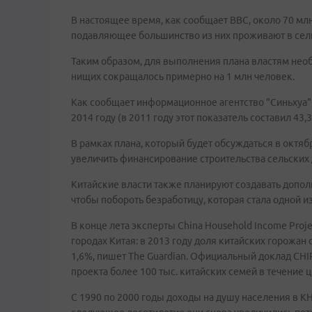
В настоящее время, как сообщает BBC, около 70 млн
подавляющее большинство из них проживают в сель
Таким образом, для выполнения плана властям нео
нищих сокращалось примерно на 1 млн человек.
Как сообщает информационное агентство "Синьхуа",
2014 году (в 2011 году этот показатель составил 43,
В рамках плана, который будет обсуждаться в октя
увеличить финансирование строительства сельских 
Китайские власти также планируют создавать допо
чтобы побороть безработицу, которая стала одной и
В конце лета эксперты China Household Income Proj
городах Китая: в 2013 году доля китайских горожа
1,6%, пишет The Guardian. Официальный доклад CHI
проекта более 100 тыс. китайских семей в течение
С 1990 по 2000 годы доходы на душу населения в КНР 