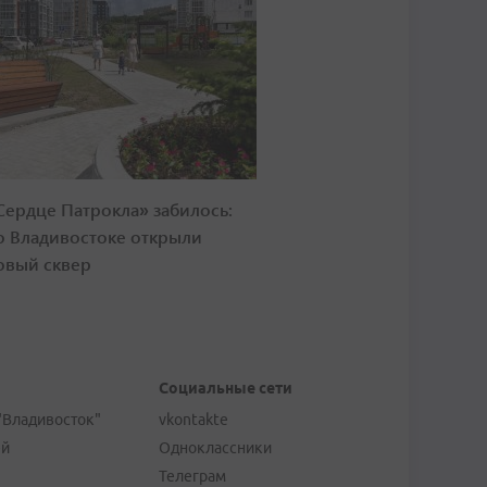
Сердце Патрокла» забилось:
о Владивостоке открыли
овый сквер
Социальные сети
"Владивосток"
vkontakte
ей
Одноклассники
Телеграм