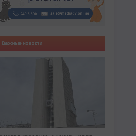
Важные новости
риморье закрепилось в десятке лучших