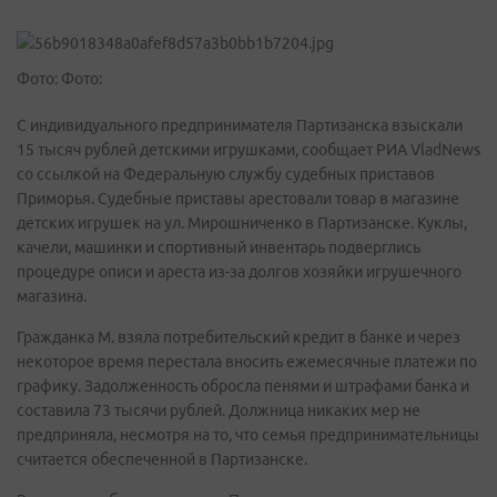
Фото: Фото:
С индивидуального предпринимателя Партизанска взыскали
15 тысяч рублей детскими игрушками, сообщает РИА VladNews
со ссылкой на Федеральную службу судебных приставов
Приморья. Судебные приставы арестовали товар в магазине
детских игрушек на ул. Мирошниченко в Партизанске. Куклы,
качели, машинки и спортивный инвентарь подверглись
процедуре описи и ареста из-за долгов хозяйки игрушечного
магазина.
Гражданка М. взяла потребительский кредит в банке и через
некоторое время перестала вносить ежемесячные платежи по
графику. Задолженность обросла пенями и штрафами банка и
составила 73 тысячи рублей. Должница никаких мер не
предприняла, несмотря на то, что семья предпринимательницы
считается обеспеченной в Партизанске.