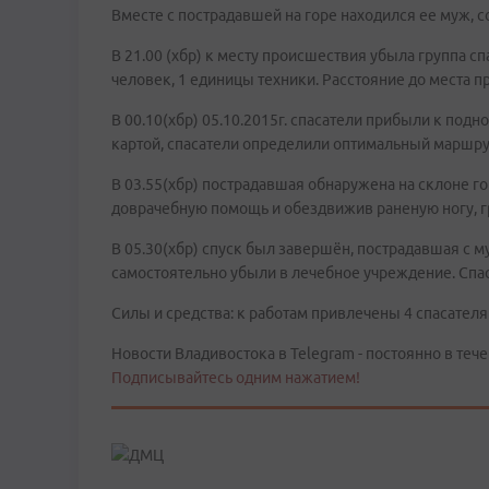
Вместе с пострадавшей на горе находился ее муж,
В 21.00 (хбр) к месту происшествия убыла группа с
человек, 1 единицы техники. Расстояние до места п
В 00.10(хбр) 05.10.2015г. спасатели прибыли к по
картой, спасатели определили оптимальный маршру
В 03.55(хбр) пострадавшая обнаружена на склоне 
доврачебную помощь и обездвижив раненую ногу, гр
В 05.30(хбр) спуск был завершён, пострадавшая с 
самостоятельно убыли в лечебное учреждение. Спас
Силы и средства: к работам привлечены 4 спасателя 
Новости Владивостока в Telegram - постоянно в тече
Подписывайтесь одним нажатием!