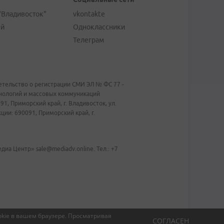
"Владивосток"
vkontakte
ей
Одноклассники
Телеграм
тельство о регистрации СМИ ЭЛ № ФС 77 -
хнологий и массовых коммуникаций
1, Приморский край, г. Владивосток, ул.
ии: 690091, Приморский край, г.
иа Центр» sale@mediadv.online. Тел.: +7
kie в вашем браузере.
Просматривая
СОГЛАСЕН