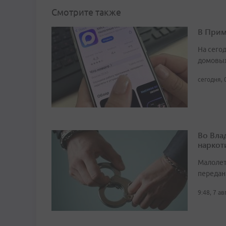
Смотрите также
В Прим
На сего
домовых
сегодня, 
Во Вла
наркот
Малолет
передан
9:48, 7 а