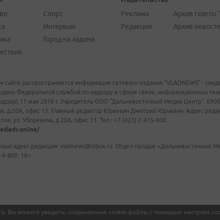
во
Спорт
Реклама
Архив газеты 
ка
Интервью
Редакция
Архив новост
ика
Город на ладони
ествия
м сайте распространяется информация сетевого издания "VLADNEWS" - свиде
ыдано Федеральной службой по надзору в сфере связи, информационных те
адзор) 17 мая 2018 г. Учредитель ООО "Дальневосточный Медиа Центр". 69009
а, д.20А, офис 13. Главный редактор Юркевич Дмитрий Юрьевич. Адрес редакц
ок, ул. Уборевича, д.20А, офис 13. Тел.: +7 (423) 2-415-600.
ediadv.online/
ный адрес редакции: vladnews@inbox.ru. Отдел продаж «Дальневосточный Мед
-8-800. 18+
а. Вы можете увидеть, сохраненные cookie-файлы с помощью настроек coo