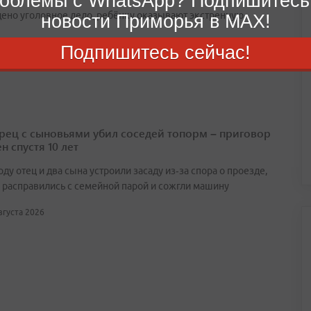
облемы с WhatsApp? Подпишитесь
ено уголовное дело, ребёнку оказывают экстренную
новости Приморья в MAX!
Подпишитесь сейчас!
вгуста 2026
ец с сыновьями убил соседей топорм – приговор
н спустя 10 лет
оду отец и два сына устроили засаду из‑за спора о проезде,
 расправились с семейной парой и сожгли машину
августа 2026