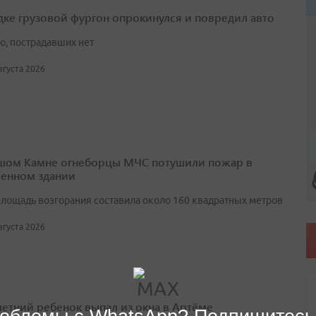
дке грузовой фургон опрокинулся и повредил авто
ю, пострадавших нет
августа 2026
шом Камне огнеборцы МЧС потушили пожар в
енном здании
лощадь возгорания составила около 160 квадратных метров
августа 2026
етний ребенок выпал из окна в Артёме