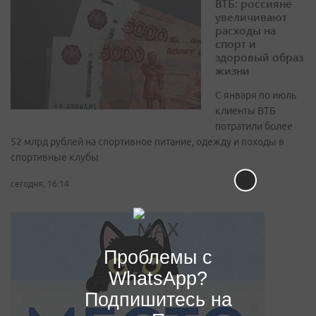
ВТБ: россияне
увеличивают
расходы на
спорт и
здоровый образ
жизни
С января по июль
клиенты ВТБ
потратили более
52 млрд рублей на спортивное питание, одежду и походы в
спортивные клубы
сегодня, 16:14
Проблемы с
WhatsApp?
Подпишитесь на