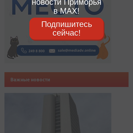
новости Приморья
в MAX!
Подпишитесь
сейчас!
Важные новости