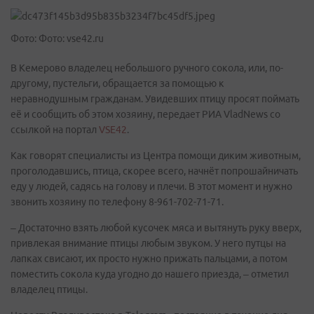
Фото: Фото: vse42.ru
В Кемерово владелец небольшого ручного сокола, или, по-
другому, пустельги, обращается за помощью к
неравнодушным гражданам. Увидевших птицу просят поймать
её и сообщить об этом хозяину, передает РИА VladNews со
ссылкой на портал
VSE42
.
Как говорят специалисты из Центра помощи диким животным,
проголодавшись, птица, скорее всего, начнёт попрошайничать
еду у людей, садясь на голову и плечи. В этот момент и нужно
звонить хозяину по телефону 8-961-702-71-71.
– Достаточно взять любой кусочек мяса и вытянуть руку вверх,
привлекая внимание птицы любым звуком. У него путцы на
лапках свисают, их просто нужно прижать пальцами, а потом
поместить сокола куда угодно до нашего приезда, – отметил
владелец птицы.