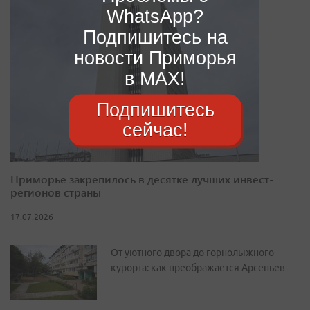
WhatsApp?
Подпишитесь на
новости Приморья
в MAX!
Подпишитесь
сейчас!
Приморье закрепилось в десятке лучших инвест-
регионов страны
17.07.2026
От уютного двора до горнолыжного
курорта: как преображается Арсеньев