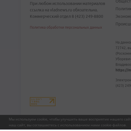
Общест
При любом использовании материалов
Полити
ссылка на vladnews.ru обязательна.
Коммерческий отдел 8 (423) 249-8800
Эконом
Происш
Политика обработки персональных данных
На данно
72742, в
(Роскомн
Уборевич
Владивост
https://m
Электрон
(423) 249
Мы используем cookie, чтобы улучшить ваше восприятие нашего сайт
наш сайт, вы соглашаетесь с использованием нами
cookie-файлов
.