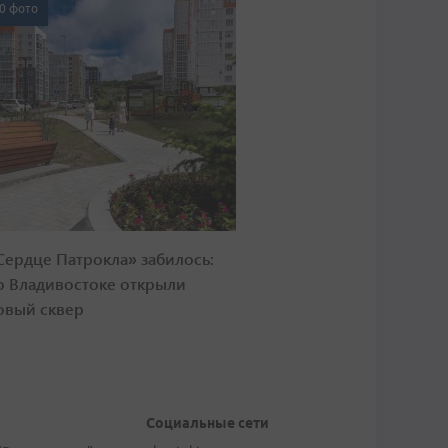
0 фото
Сердце Патрокла» забилось:
о Владивостоке открыли
овый сквер
Социальные сети