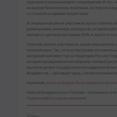
поделиться своим мнением о мероприятии. И это – 
на мнение бизнесменов, политиков, экспертов и жу
со ссылкой на администрацию края.
В специальной анкете участников просят ответить н
размещением, питанием, культурной составляющей
мнение и о деловой программе ВЭФ, в анкете есть 
Отметим, многие участники во время мероприятия 
положительно. Так, гость из Австралии, исполнител
австралийский инвестор на территории России) Пэ
котором предприниматели получили «полный доступ»
высоком уровне государственной поддержки бизнесм
Владивосток – красивый город, с великолепными 
Напомним,
всего на форуме было подписано около 
Новости Владивостока в Telegram - постоянно в тече
Подписывайтесь одним нажатием!