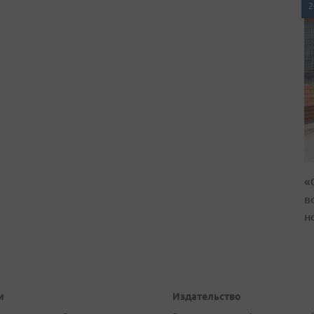
2
«
в
н
и
Издательство