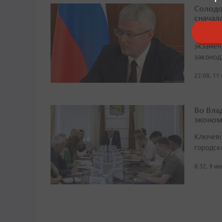
Солодо
сначал
Одним и
экзамен
законод
22:08, 11
Во Вла
эконом
Ключево
городск
8:32, 9 и