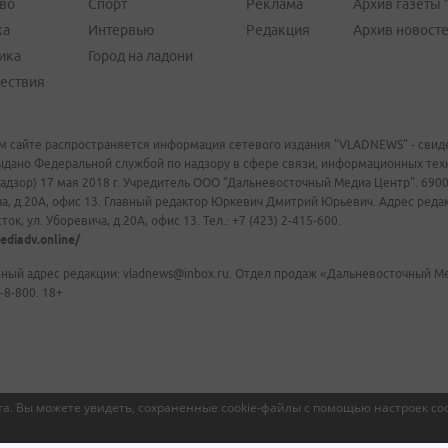
во
Спорт
Реклама
Архив газеты 
ка
Интервью
Редакция
Архив новост
ика
Город на ладони
ествия
м сайте распространяется информация сетевого издания "VLADNEWS" - свиде
ыдано Федеральной службой по надзору в сфере связи, информационных те
адзор) 17 мая 2018 г. Учредитель ООО "Дальневосточный Медиа Центр". 69009
а, д.20А, офис 13. Главный редактор Юркевич Дмитрий Юрьевич. Адрес редакц
ок, ул. Уборевича, д.20А, офис 13. Тел.: +7 (423) 2-415-600.
ediadv.online/
ный адрес редакции: vladnews@inbox.ru. Отдел продаж «Дальневосточный Мед
-8-800. 18+
а. Вы можете увидеть, сохраненные cookie-файлы с помощью настроек coo