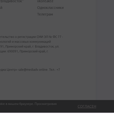
"Владивосток"
vkontakte
ей
Одноклассники
Телеграм
тельство о регистрации СМИ ЭЛ № ФС 77 -
хнологий и массовых коммуникаций
1, Приморский край, г. Владивосток, ул.
ии: 690091, Приморский край, г.
иа Центр» sale@mediadv.online. Тел.: +7
kie в вашем браузере.
Просматривая
СОГЛАСЕН