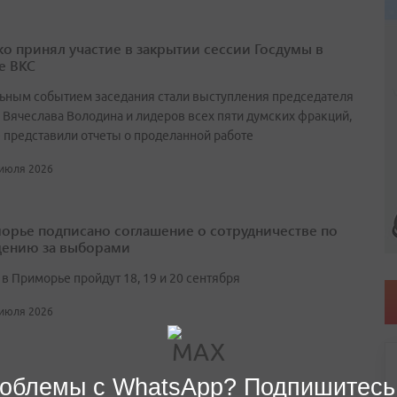
о принял участие в закрытии сессии Госдумы в
е ВКС
ьным событием заседания стали выступления председателя
 Вячеслава Володина и лидеров всех пяти думских фракций,
 представили отчеты о проделанной работе
 июля 2026
орье подписано соглашение о сотрудничестве по
ению за выборами
в Приморье пройдут 18, 19 и 20 сентября
 июля 2026
облемы с WhatsApp? Подпишитесь