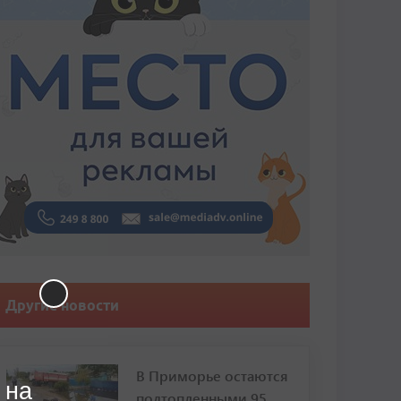
Другие новости
В Приморье остаются
 на
подтопленными 95