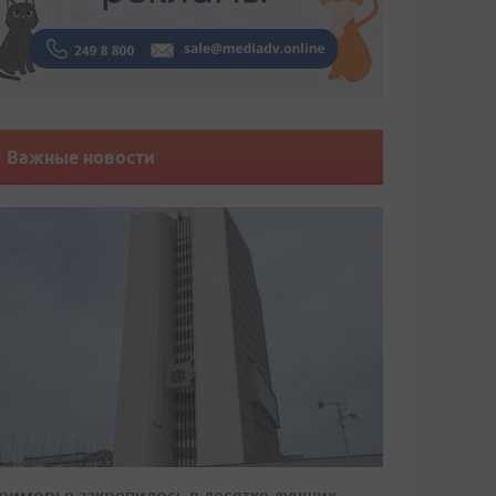
Важные новости
риморье закрепилось в десятке лучших