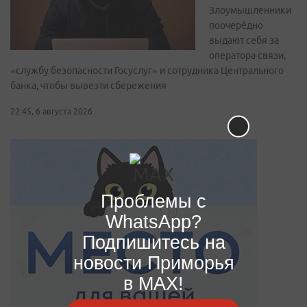
Злоумышленники
поочерёдно
выдают себя за
оператора связи,
«службу безопасности Госуслуг» и сотрудника Центрального
банка, чтобы вывезти сбережения
22:45, 6 августа 2026
Проблемы с
WhatsApp?
Подпишитесь на
новости Приморья
в MAX!