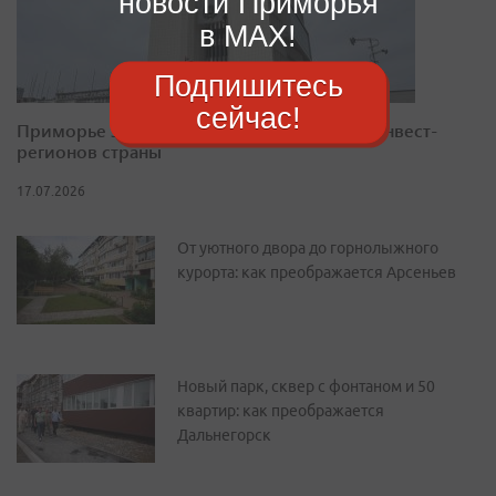
новости Приморья
в MAX!
Подпишитесь
сейчас!
Приморье закрепилось в десятке лучших инвест-
регионов страны
17.07.2026
От уютного двора до горнолыжного
курорта: как преображается Арсеньев
Новый парк, сквер с фонтаном и 50
квартир: как преображается
Дальнегорск