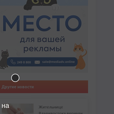
Другие новости
 на
Жительнице
Владивостока вернули