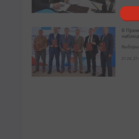
10:17, 28
В Прим
наблюд
Выборы 
21:24, 27