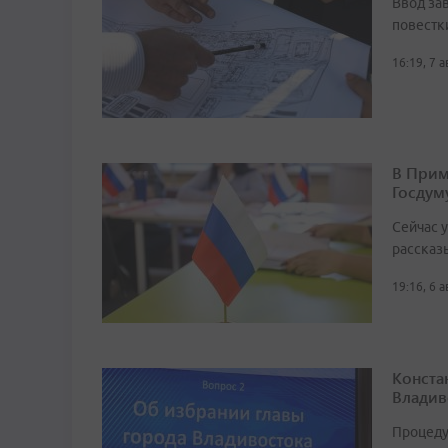
Ввод за
повестк
16:19, 7 
В Прим
Госдум
Сейчас 
рассказ
19:16, 6 
Конста
Владив
Процеду