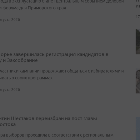
вода в эксплуатацию станет центральным событием деловой
и
и форума для Приморского края
17
августа 2026
орье завершилась регистрация кандидатов в
у и Заксобрание
участники кампании продолжают общаться с избирателями и
ывать о своих программах
августа 2026
нтин Шестаков переизбран на пост главы
остока
ра выборов проходила в соответствии с региональным