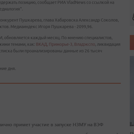
 удержать позицию, сообщает РИА VladNews со ссылкой на
едиалогия".
нкурент Пушкарева, глава Хабаровска Александр Соколов,
нктов. Медиаиндекс Игоря Пушкарева - 2099,96.
МИ, обновляется каждый месяц. По мнению специалистов,
кими темами, как:
ВКАД, Приморье-3, Владэкспо
, ликвидация
 списка были проанализированы данные из 26 тысяч
ние дня.
лично примет участие в запуске НЗМУ на ВЭФ
П