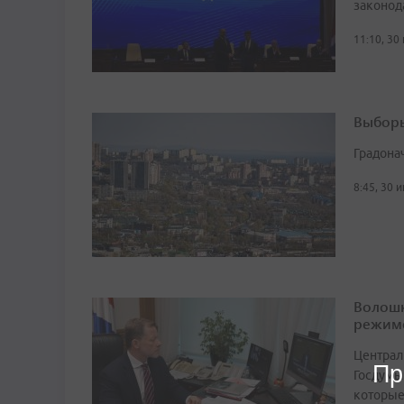
законод
11:10, 30
Выборы
Градона
8:45, 30 
Волошк
режим
Централ
Пр
Госдумы
которые