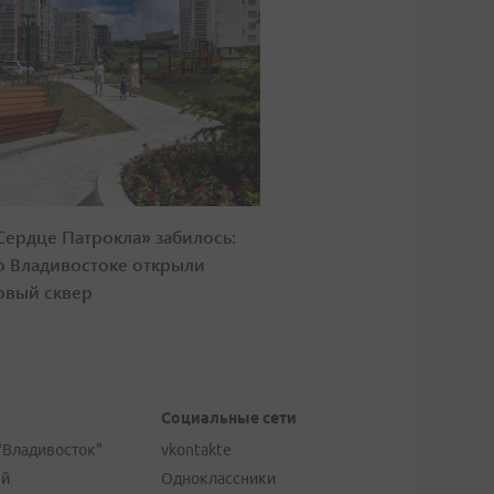
Сердце Патрокла» забилось:
о Владивостоке открыли
овый сквер
Социальные сети
"Владивосток"
vkontakte
ей
Одноклассники