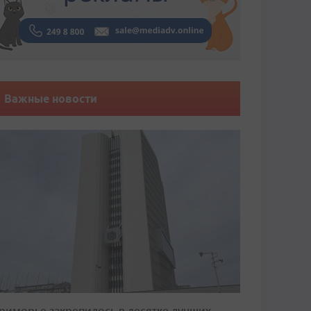
Важные новости
риморье закрепилось в десятке лучших