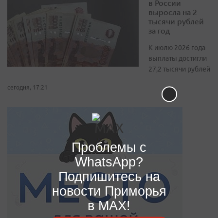
в России
выросла на 2
тысячи рублей
за год
К июлю 2026 года
выплаты достигли
27,2 тысячи рублей
сегодня, 17:21
Проблемы с
WhatsApp?
Подпишитесь на
новости Приморья
в MAX!