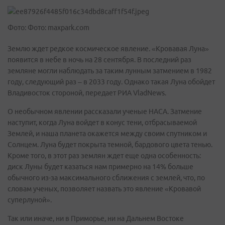
Фото: Фото: maxpark.com
Землю ждет редкое космическое явление. «Кровавая Луна»
появится в небе в ночь на 28 сентября. В последний раз
земляне могли наблюдать за таким лунным затмением в 1982
году, следующий раз – в 2033 году. Однако такая Луна обойдет
Владивосток стороной, передает РИА VladNews.
О необычном явлении рассказали ученые НАСА. Затмение
наступит, когда Луна войдет в конус тени, отбрасываемой
Землей, и наша планета окажется между своим спутником и
Солнцем. Луна будет покрыта темной, бардового цвета тенью.
Кроме того, в этот раз землян ждет еще одна особенность:
диск Луны будет казаться нам примерно на 14% больше
обычного из-за максимального сближения с землей, что, по
словам ученых, позволяет назвать это явление «Кровавой
суперлуной».
Так или иначе, ни в Приморье, ни на Дальнем Востоке