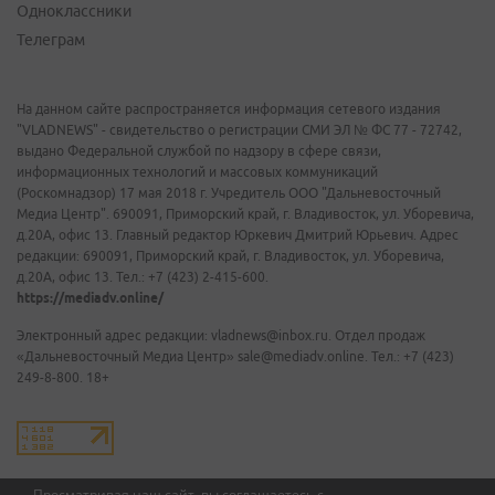
Одноклассники
Телеграм
На данном сайте распространяется информация сетевого издания
"VLADNEWS" - свидетельство о регистрации СМИ ЭЛ № ФС 77 - 72742,
выдано Федеральной службой по надзору в сфере связи,
информационных технологий и массовых коммуникаций
(Роскомнадзор) 17 мая 2018 г. Учредитель ООО "Дальневосточный
Медиа Центр". 690091, Приморский край, г. Владивосток, ул. Уборевича,
д.20А, офис 13. Главный редактор Юркевич Дмитрий Юрьевич. Адрес
редакции: 690091, Приморский край, г. Владивосток, ул. Уборевича,
д.20А, офис 13. Тел.: +7 (423) 2-415-600.
https://mediadv.online/
Электронный адрес редакции: vladnews@inbox.ru. Отдел продаж
«Дальневосточный Медиа Центр» sale@mediadv.online. Тел.: +7 (423)
249-8-800. 18+
Просматривая наш сайт, вы соглашаетесь с