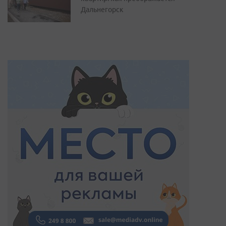
Дальнегорск