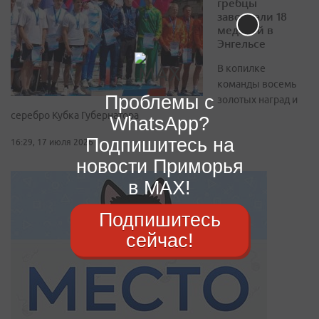
гребцы
завоевали 18
медалей в
Энгельсе
В копилке
команды восемь
Проблемы с
золотых наград и
серебро Кубка Губернатора
WhatsApp?
Подпишитесь на
16:29, 17 июля 2026
новости Приморья
в MAX!
Подпишитесь
сейчас!