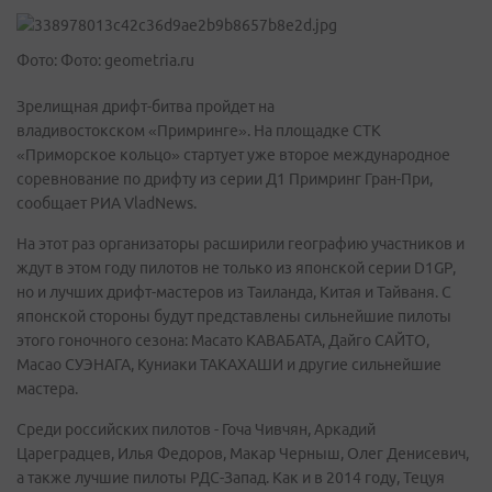
Фото: Фото: geometria.ru
Зрелищная дрифт-битва пройдет на
владивостокском «Примринге». На площадке СТК
«Приморское кольцо» стартует уже второе международное
соревнование по дрифту из серии Д1 Примринг Гран-При,
сообщает РИА VladNews.
На этот раз организаторы расширили географию участников и
ждут в этом году пилотов не только из японской серии D1GP,
но и лучших дрифт-мастеров из Таиланда, Китая и Тайваня. С
японской стороны будут представлены сильнейшие пилоты
этого гоночного сезона: Масато КАВАБАТА, Дайго САЙТО,
Масао СУЭНАГА, Куниаки ТАКАХАШИ и другие сильнейшие
мастера.
Среди российских пилотов - Гоча Чивчян, Аркадий
Цареградцев, Илья Федоров, Макар Черныш, Олег Денисевич,
а также лучшие пилоты РДС-Запад. Как и в 2014 году, Тецуя