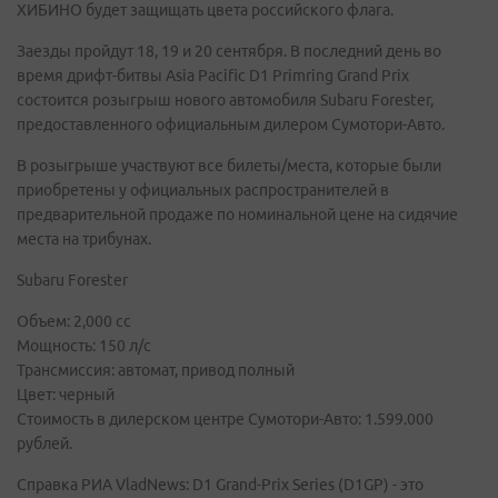
ХИБИНО будет защищать цвета российского флага.
Заезды пройдут 18, 19 и 20 сентября. В последний день во
время дрифт-битвы Asia Pacific D1 Primring Grand Prix
состоится розыгрыш нового автомобиля Subaru Forester,
предоставленного официальным дилером Сумотори-Авто.
В розыгрыше участвуют все билеты/места, которые были
приобретены у официальных распространителей в
предварительной продаже по номинальной цене на сидячие
места на трибунах.
Subaru Forester
Объем: 2,000 сс
Мощность: 150 л/с
Трансмиссия: автомат, привод полный
Цвет: черный
Стоимость в дилерском центре Сумотори-Авто: 1.599.000
рублей.
Справка РИА VladNews: D1 Grand-Prix Series (D1GP) - это