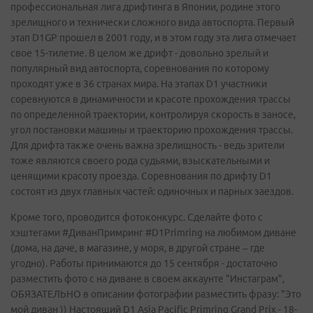
профессиональная лига дрифтинга в Японии, родине этого
зрелищного и технически сложного вида автоспорта. Первый
этап D1GP прошел в 2001 году, и в этом году эта лига отмечает
свое 15-тилетие. В целом же дрифт - довольно зрелый и
популярный вид автоспорта, соревнования по которому
проходят уже в 36 странах мира. На этапах D1 участники
соревнуются в динамичности и красоте прохождения трассы
по определенной траектории, контролируя скорость в заносе,
угол постановки машины и траекторию прохождения трассы.
Для дрифта также очень важна зрелищность - ведь зрители
тоже являются своего рода судьями, взыскательными и
ценящими красоту проезда. Соревнования по дрифту D1
состоят из двух главных частей: одиночных и парных заездов.
Кроме того, проводится фотоконкурс. Сделайте фото с
хэштегами #ДиванПримринг #D1Primring на любимом диване
(дома, на даче, в магазине, у моря, в другой стране – где
угодно). Работы принимаются до 15 сентября - достаточно
разместить фото с на диване в своем аккаунте "Инстаграм",
ОБЯЗАТЕЛЬНО в описании фотографии разместить фразу: "Это
мой диван )) Настоящий D1 Asia Pacific Primring Grand Prix - 18-