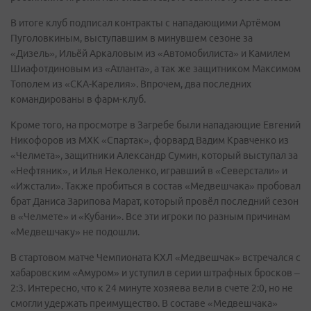
В итоге клуб подписал контракты с нападающими Артёмом
Пуголовкиным, выступавшим в минувшем сезоне за
«Дизель», Ильёй Аркаловым из «Автомобилиста» и Камилем
Шиафотдиновым из «Атланта», а так же защитником Максимом
Тополем из «СКА-Карелия». Впрочем, два последних
командированы в фарм-клуб.
Кроме того, на просмотре в Загребе были нападающие Евгений
Никофоров из МХК «Спартак», форвард Вадим Кравченко из
«Челмета», защитники Александр Сумин, который выступал за
«Нефтяник», и Илья Неколенко, игравший в «Северстали» и
«Ижстали». Также пробиться в состав «Медвешчака» пробовал
брат Даниса Зарипова Марат, который провёл последний сезон
в «Челмете» и «Кубани». Все эти игроки по разным причинам
«Медвешчаку» не подошли.
В стартовом матче Чемпионата КХЛ «Медвешчак» встречался с
хабаровским «Амуром» и уступил в серии штрафных бросков –
2:3. Интересно, что к 24 минуте хозяева вели в счете 2:0, но не
смогли удержать преимущество. В составе «Медвешчака»