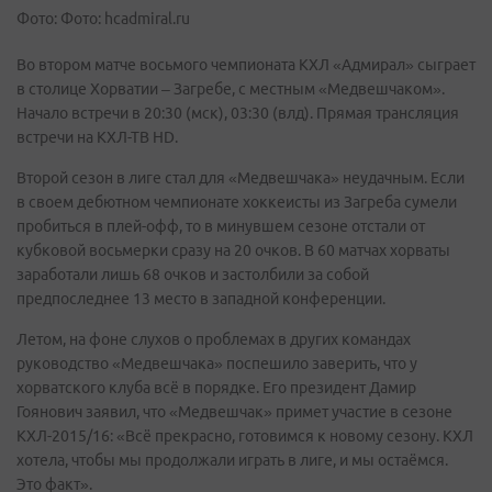
Фото: Фото: hcadmiral.ru
Во втором матче восьмого чемпионата КХЛ «Адмирал» сыграет
в столице Хорватии – Загребе, с местным «Медвешчаком».
Начало встречи в 20:30 (мск), 03:30 (влд). Прямая трансляция
встречи на КХЛ-ТВ HD.
Второй сезон в лиге стал для «Медвешчака» неудачным. Если
в своем дебютном чемпионате хоккеисты из Загреба сумели
пробиться в плей-офф, то в минувшем сезоне отстали от
кубковой восьмерки сразу на 20 очков. В 60 матчах хорваты
заработали лишь 68 очков и застолбили за собой
предпоследнее 13 место в западной конференции.
Летом, на фоне слухов о проблемах в других командах
руководство «Медвешчака» поспешило заверить, что у
хорватского клуба всё в порядке. Его президент Дамир
Гоянович заявил, что «Медвешчак» примет участие в сезоне
КХЛ-2015/16: «Всё прекрасно, готовимся к новому сезону. КХЛ
хотела, чтобы мы продолжали играть в лиге, и мы остаёмся.
Это факт».