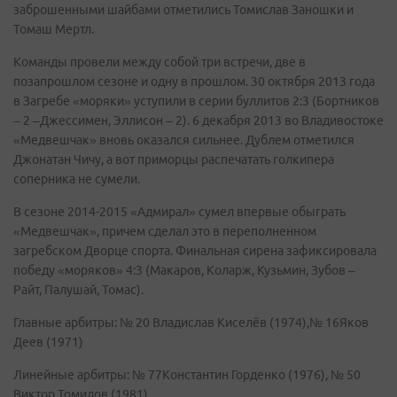
заброшенными шайбами отметились Томислав Заношки и
Томаш Мертл.
Команды провели между собой три встречи, две в
позапрошлом сезоне и одну в прошлом. 30 октября 2013 года
в Загребе «моряки» уступили в серии буллитов 2:3 (Бортников
– 2 –Джессимен, Эллисон – 2). 6 декабря 2013 во Владивостоке
«Медвешчак» вновь оказался сильнее. Дублем отметился
Джонатан Чичу, а вот приморцы распечатать голкипера
соперника не сумели.
В сезоне 2014-2015 «Адмирал» сумел впервые обыграть
«Медвешчак», причем сделал это в переполненном
загребском Дворце спорта. Финальная сирена зафиксировала
победу «моряков» 4:3 (Макаров, Коларж, Кузьмин, Зубов –
Райт, Палушай, Томас).
Главные арбитры: № 20 Владислав Киселёв (1974),№ 16Яков
Деев (1971)
Линейные арбитры: № 77Константин Горденко (1976), № 50
Виктор Томилов (1981)