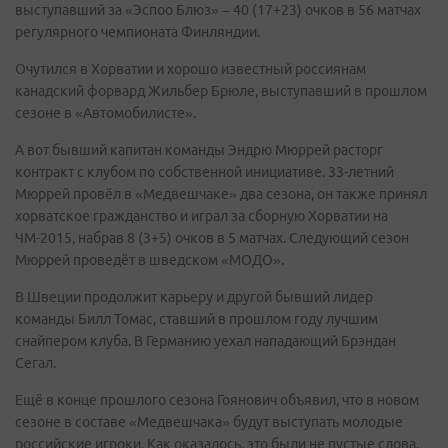
выступавший за «Эспоо Блюз» – 40 (17+23) очков в 56 матчах
регулярного чемпионата Финляндии.
Очутился в Хорватии и хорошо известный россиянам
канадский форвард Жильбер Брюле, выступавший в прошлом
сезоне в «Автомобилисте».
А вот бывший капитан команды Эндрю Мюррей расторг
контракт с клубом по собственной инициативе. 33-летний
Мюррей провёл в «Медвешчаке» два сезона, он также принял
хорватское гражданство и играл за сборную Хорватии на
ЧМ-2015, набрав 8 (3+5) очков в 5 матчах. Следующий сезон
Мюррей проведёт в шведском «МОДО».
В Швеции продолжит карьеру и другой бывший лидер
команды Билл Томас, ставший в прошлом году лучшим
снайпером клуба. В Германию уехал нападающий Брэндан
Сегал.
Ещё в конце прошлого сезона Гоянович объявил, что в новом
сезоне в составе «Медвешчака» будут выступать молодые
российские игроки. Как оказалось, это были не пустые слова.