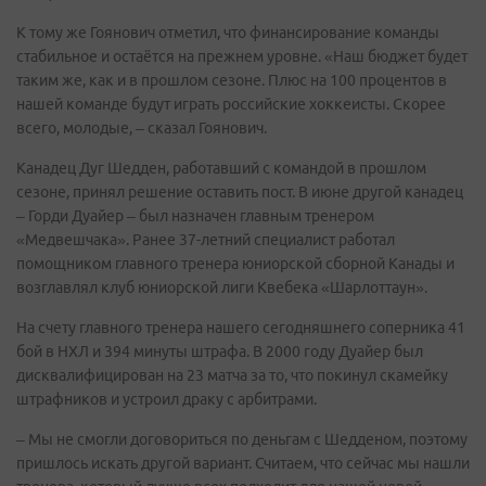
К тому же Гоянович отметил, что финансирование команды
стабильное и остаётся на прежнем уровне. «Наш бюджет будет
таким же, как и в прошлом сезоне. Плюс на 100 процентов в
нашей команде будут играть российские хоккеисты. Скорее
всего, молодые, – сказал Гоянович.
Канадец Дуг Шедден, работавший с командой в прошлом
сезоне, принял решение оставить пост. В июне другой канадец
– Горди Дуайер – был назначен главным тренером
«Медвешчака». Ранее 37-летний специалист работал
помощником главного тренера юниорской сборной Канады и
возглавлял клуб юниорской лиги Квебека «Шарлоттаун».
На счету главного тренера нашего сегодняшнего соперника 41
бой в НХЛ и 394 минуты штрафа. В 2000 году Дуайер был
дисквалифицирован на 23 матча за то, что покинул скамейку
штрафников и устроил драку с арбитрами.
– Мы не смогли договориться по деньгам с Шедденом, поэтому
пришлось искать другой вариант. Считаем, что сейчас мы нашли