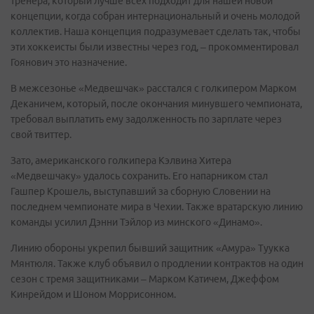
тренера, который лучше всех подходит для нашей новой
концепции, когда собран интернациональный и очень молодой
коллектив. Наша концепция подразумевает сделать так, чтобы
эти хоккеисты были известны через год, – прокомментировал
Гоянович это назначение.
В межсезонье «Медвешчак» расстался с голкипером Марком
Деканичем, который, после окончания минувшего чемпионата,
требовал выплатить ему задолженность по зарплате через
свой твиттер.
Зато, американского голкипера Кэлвина Хитера
«Медвешчаку» удалось сохранить. Его напарником стал
Гашпер Крошель, выступавший за сборную Словении на
последнем чемпионате мира в Чехии. Также вратарскую линию
команды усилил Дэнни Тэйлор из минского «Динамо».
Линию обороны укрепил бывший защитник «Амура» Туукка
Мянтюля. Также клуб объявил о продлении контрактов на один
сезон с тремя защитниками – Марком Катичем, Джеффом
Кинрейдом и Шоном Моррисонном.