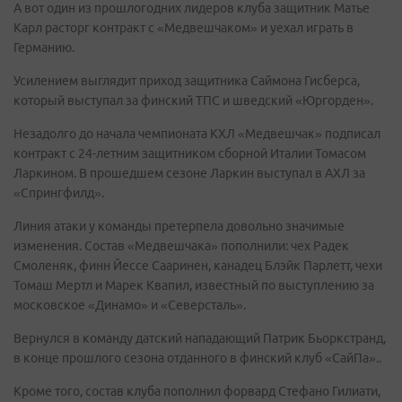
А вот один из прошлогодних лидеров клуба защитник Матье
Карл расторг контракт с «Медвешчаком» и уехал играть в
Германию.
Усилением выглядит приход защитника Саймона Гисберса,
который выступал за финский ТПС и шведский «Юргорден».
Незадолго до начала чемпионата КХЛ «Медвешчак» подписал
контракт с 24-летним защитником сборной Италии Томасом
Ларкином. В прошедшем сезоне Ларкин выступал в АХЛ за
«Спрингфилд».
Линия атаки у команды претерпела довольно значимые
изменения. Состав «Медвешчака» пополнили: чех Радек
Смоленяк, финн Йессе Сааринен, канадец Блэйк Парлетт, чехи
Томаш Мертл и Марек Квапил, известный по выступлению за
московское «Динамо» и «Северсталь».
Вернулся в команду датский нападающий Патрик Бьоркстранд,
в конце прошлого сезона отданного в финский клуб «СайПа»..
Кроме того, состав клуба пополнил форвард Стефано Гилиати,