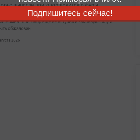
орье вынесли приговор водителю фуры,
вшему смертельное ДТП
Подпишитесь сейчас!
ый момент приговор еще не вступил в законную силу и
ыть обжалован
августа 2026