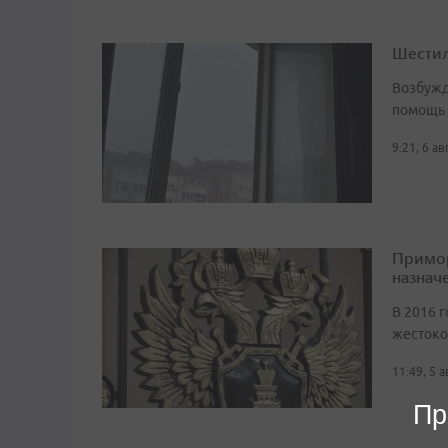
Шестил
Возбужд
помощь
9:21, 6 а
Примор
назначе
В 2016 г
жестоко
11:49, 5 
Пр