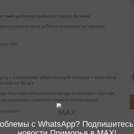
етний ребенок выпал из окна в Артёме
ено уголовное дело, ребёнку оказывают экстренную
вгуста 2026
ец с сыновьями убил соседей топорм – приговор
н спустя 10 лет
оду отец и два сына устроили засаду из‑за спора о проезде,
 расправились с семейной парой и сожгли машину
августа 2026
облемы с WhatsApp? Подпишитесь
новости Приморья в MAX!