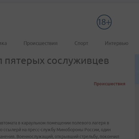
ика
Происшествия
Спорт
Интервью
л пятерых сослуживцев
Происшествия
втомата в караульном помещении полевого лагеря в
со ссылерй на пресс-службу Минобороны России, один
 ранения. Военнослужащий, открывший стрельбу, покончил