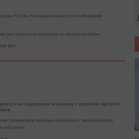
бороны России. Раненым оказана вся необходимая
ник расстрелял сослуживцев по личным мотивам.
ние дня.
дивостоке задержали женщину с крупной партией
иков
ние племянники, которые находились с ней в квартире,
ы под опеку
П
09:48