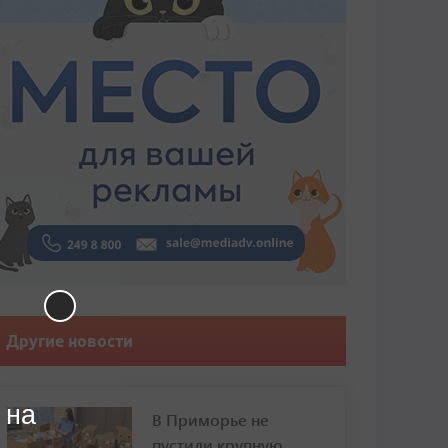
Другие новости
 на
В Приморье не
пустили крупную