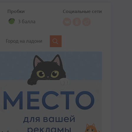
Пробки
Социальные сети
3 балла
Город на ладони