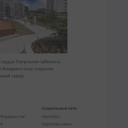
Сердце Патрокла» забилось:
о Владивостоке открыли
овый сквер
Социальные сети
"Владивосток"
vkontakte
ей
Одноклассники