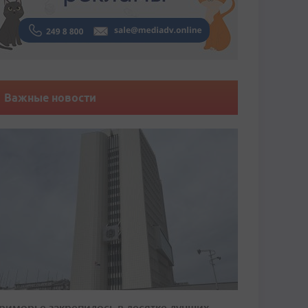
Важные новости
риморье закрепилось в десятке лучших