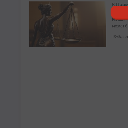
В Прим
устрои
На данн
может б
15:48, 4 