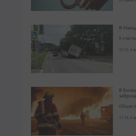
В Нахо
К счасть
12:12, 6 
В Боль
заброш
Общая п
11:16, 6 