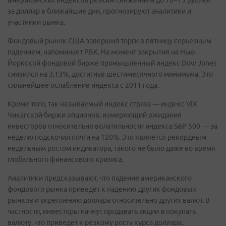
американских индексов резким снижением до 70–75 рублей
за доллар в ближайшие дни, прогнозируют аналитики и
участники рынка.
Фондовый рынок США завершил торги в пятницу серьезным
падением, напоминает РБК. На момент закрытия на Нью-
Йоркской фондовой бирже промышленный индекс Dow Jones
снизился на 3,13%, достигнув шестимесячного минимума. Это
сильнейшее ослабление индекса с 2011 года.
Кроме того, так называемый индекс страха — индекс VIX
Чикагской биржи опционов, измеряющий ожидания
инвесторов относительно волатильности индекса S&P 500 — за
неделю подскочил почти на 120%. Это является рекордным
недельным ростом индикатора, такого не было даже во время
глобального финансового кризиса.
Аналитики предсказывают, что падение американского
фондового рынка приведет к падению других фондовых
рынков и укреплению доллара относительно других валют. В
частности, инвесторы начнут продавать акции и покупать
валюту, что приведет к резкому росту курса доллара.