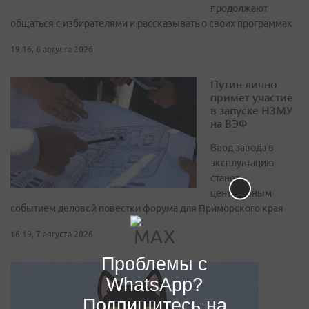
продолжают
общаться с избирателями и рассказывать о своих программах
19:16, 6 августа 2026
Путин лично
примет участие
в запуске НЗМУ
на ВЭФ
Ввод завода в
эксплуатацию
станет
центральным
событием деловой повестки форума для Приморского края
16:19, 7 августа 2026
Проблемы с
WhatsApp?
Подпишитесь на