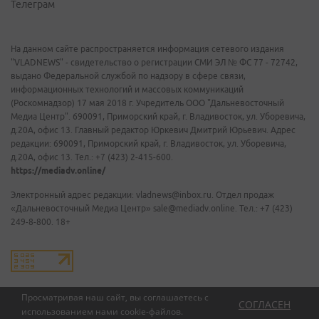
Телеграм
На данном сайте распространяется информация сетевого издания
"VLADNEWS" - свидетельство о регистрации СМИ ЭЛ № ФС 77 - 72742,
выдано Федеральной службой по надзору в сфере связи,
информационных технологий и массовых коммуникаций
(Роскомнадзор) 17 мая 2018 г. Учредитель ООО "Дальневосточный
Медиа Центр". 690091, Приморский край, г. Владивосток, ул. Уборевича,
д.20А, офис 13. Главный редактор Юркевич Дмитрий Юрьевич. Адрес
редакции: 690091, Приморский край, г. Владивосток, ул. Уборевича,
д.20А, офис 13. Тел.: +7 (423) 2-415-600.
https://mediadv.online/
Электронный адрес редакции: vladnews@inbox.ru. Отдел продаж
«Дальневосточный Медиа Центр» sale@mediadv.online. Тел.: +7 (423)
249-8-800. 18+
Просматривая наш сайт, вы соглашаетесь с
СОГЛАСЕН
использованием нами
cookie-файлов
.