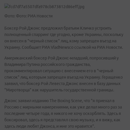
Фото: Фото: РИА Новости
Боксер Рой Джонс предложил братьям Кличко устроить
полноценный спарринг где угодно, кроме Украины, поскольку
он внесен в "черный список" лиц, кому запрещен въезд на
Украину. Сообщает РИА VladNewsсо ссылкой на РИА Новости.
Американский боксер Рой Джонс-младший, попросивший у
Владимира Путина российского гражданства,
прокомментировал ситуацию с внесением его в "черный
список" лиц, которым запрещен въезд на Украину. Геращенко
заявил, что боксер Рой Левеста Джонс внесен в базу данных
"Миротворца" как нарушитель государственной границы.
Джонс заявил изданию The Boxing Scene, что "я приехал в
Россию с мирными намерениями, как уже делал много раз за
последние четыре года, я никого не хочу оскорблять. Здесь я
боксировал, здесь я представлял свою музыку, и я вижу, как
здесь люди любят Джонса, и мне это нравится".