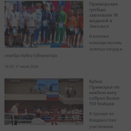
Приморские
гребцы
завоевали 18
медалей в
Энгельсе
В копилке
команды восемь
золотых наград и
серебро Кубка Губернатора
16:29, 17 июля 2026
Кубок
Приморья по
кикбоксингу
собрал более
150 бойцов
В турнире во
Владивостоке
участвовали