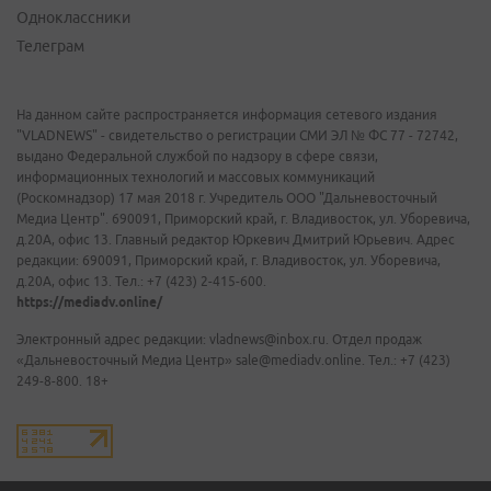
Одноклассники
Телеграм
На данном сайте распространяется информация сетевого издания
"VLADNEWS" - свидетельство о регистрации СМИ ЭЛ № ФС 77 - 72742,
выдано Федеральной службой по надзору в сфере связи,
информационных технологий и массовых коммуникаций
(Роскомнадзор) 17 мая 2018 г. Учредитель ООО "Дальневосточный
Медиа Центр". 690091, Приморский край, г. Владивосток, ул. Уборевича,
д.20А, офис 13. Главный редактор Юркевич Дмитрий Юрьевич. Адрес
редакции: 690091, Приморский край, г. Владивосток, ул. Уборевича,
д.20А, офис 13. Тел.: +7 (423) 2-415-600.
https://mediadv.online/
Электронный адрес редакции: vladnews@inbox.ru. Отдел продаж
«Дальневосточный Медиа Центр» sale@mediadv.online. Тел.: +7 (423)
249-8-800. 18+