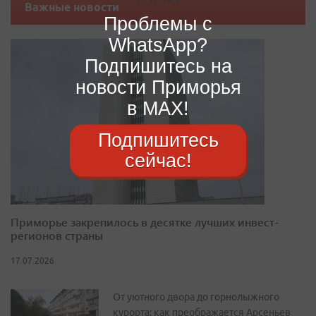
Важные новости
Проблемы с
WhatsApp?
Подпишитесь на
новости Приморья
в MAX!
Подпишитесь
сейчас!
Приморье закрепилось в десятке лучших инвест-
регионов страны
17.07.2026
От уютного двора до горнолыжного
курорта: как преображается Арсеньев