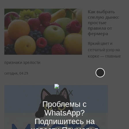
Как выбрать
спелую дыню:
простые
правила от
фермера
Яркий цвет и
сетчатый узор на
корке — главные
признаки зрелости
сегодня, 04:29
Проблемы с
WhatsApp?
Подпишитесь на