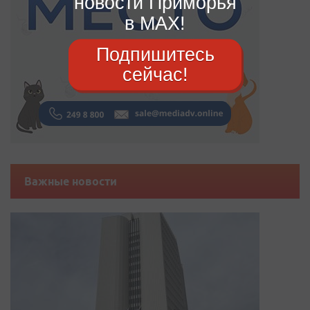
новости Приморья
в MAX!
Подпишитесь
сейчас!
Важные новости