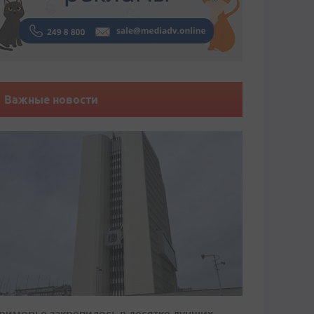
Важные новости
риморье закрепилось в десятке лучших