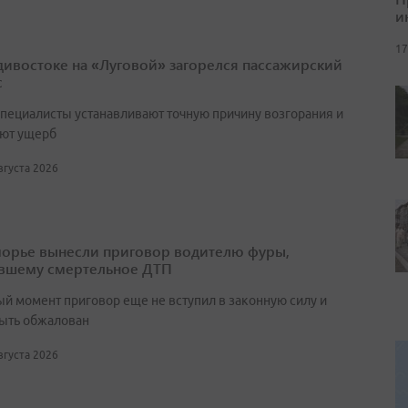
и
17
дивостоке на «Луговой» загорелся пассажирский
с
специалисты устанавливают точную причину возгорания и
ют ущерб
августа 2026
орье вынесли приговор водителю фуры,
вшему смертельное ДТП
ый момент приговор еще не вступил в законную силу и
ыть обжалован
августа 2026