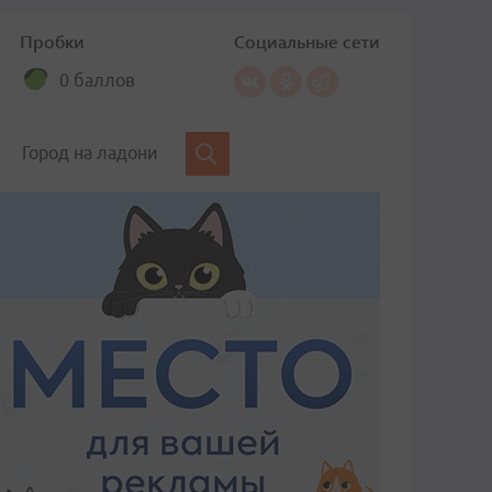
Пробки
Социальные сети
0 баллов
Город на ладони