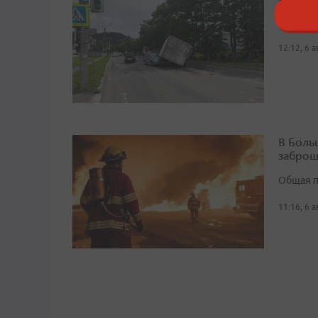
К счасть
12:12, 6 
В Боль
заброш
Общая п
11:16, 6 