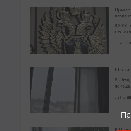
Примор
назначе
В 2016 г
жестоко
11:49, 5 
Шестил
Возбужд
помощь
9:21, 6 а
Пр
В Нахо