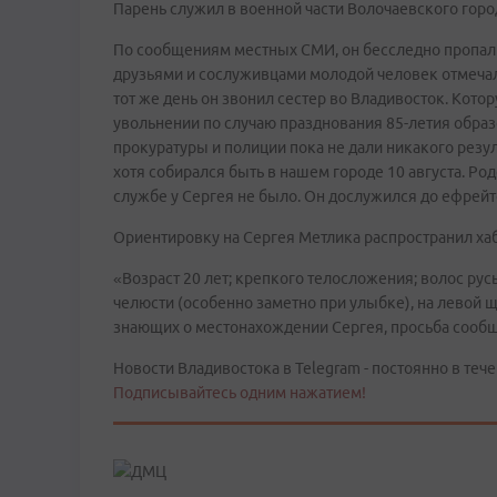
Парень служил в военной части Волочаевского горо
По сообщениям местных СМИ, он бесследно пропал п
друзьями и сослуживцами молодой человек отмечал 
тот же день он звонил сестер во Владивосток. Котору
увольнении по случаю празднования 85-летия обра
прокуратуры и полиции пока не дали никакого резул
хотя собирался быть в нашем городе 10 августа. Ро
службе у Сергея не было. Он дослужился до ефрейт
Ориентировку на Сергея Метлика распространил хаб
«Возраст 20 лет; крепкого телосложения; волос ру
челюсти (особенно заметно при улыбке), на левой щ
знающих о местонахождении Сергея, просьба сообщи
Новости Владивостока в Telegram - постоянно в тече
Подписывайтесь одним нажатием!