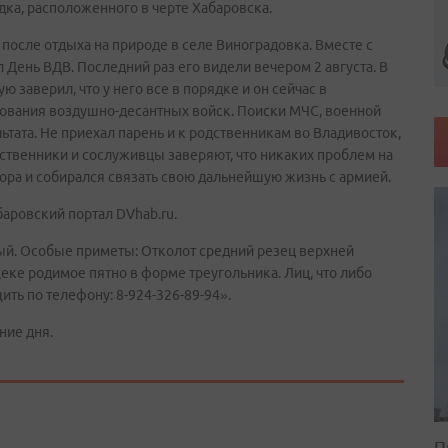
дка, расположенного в черте Хабаровска.
осле отдыха на природе в селе Виноградовка. Вместе с
День ВДВ. Последний раз его видели вечером 2 августа. В
ю заверил, что у него все в порядке и он сейчас в
зования воздушно-десантных войск. Поиски МЧС, военной
ьтата. Не приехал парень и к родственникам во Владивосток,
дственники и сослуживцы заверяют, что никаких проблем на
ора и собирался связать свою дальнейшую жизнь с армией.
аровский портал DVhab.ru.
сый. Особые приметы: Отколот средний резец верхней
еке родимое пятно в форме треугольника. Лиц, что либо
ть по телефону: 8-924-326-89-94».
ние дня.
П