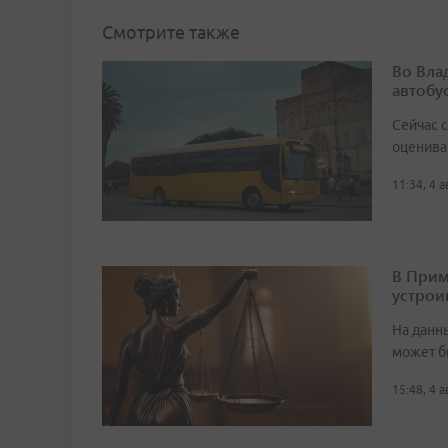
Смотрите также
Во Вла
автобу
Сейчас 
оценива
11:34, 4 
В Прим
устрои
На данн
может б
15:48, 4 