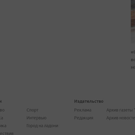
«
в
н
и
Издательство
во
Спорт
Реклама
Архив газеты 
ка
Интервью
Редакция
Архив новост
ика
Город на ладони
ествия