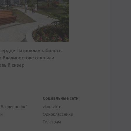
Сердце Патрокла» забилось:
о Владивостоке открыли
овый сквер
Социальные сети
"Владивосток"
vkontakte
ей
Одноклассники
Телеграм