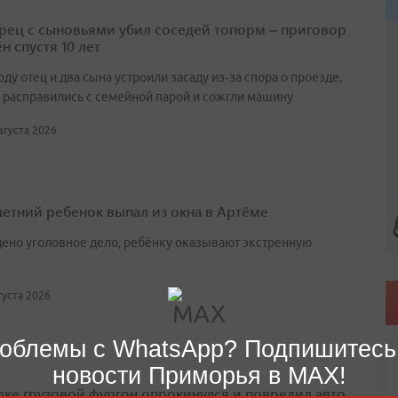
ец с сыновьями убил соседей топорм – приговор
н спустя 10 лет
оду отец и два сына устроили засаду из‑за спора о проезде,
 расправились с семейной парой и сожгли машину
августа 2026
етний ребенок выпал из окна в Артёме
ено уголовное дело, ребёнку оказывают экстренную
вгуста 2026
облемы с WhatsApp? Подпишитесь
новости Приморья в MAX!
дке грузовой фургон опрокинулся и повредил авто